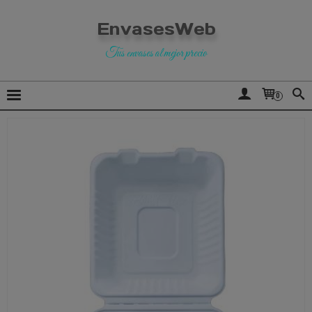
EnvasesWeb
Tus envases al mejor precio
0