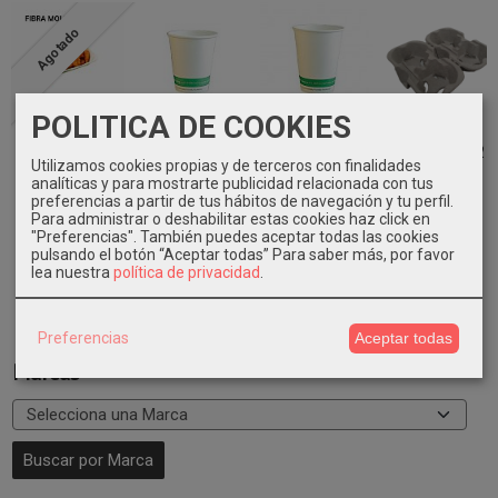
Agotado
POLITICA DE COOKIES
Bandeja pulpa
Vasos
Vasos
Portavasos
350ml. 840 uni.
compostables
compostables
divisible 4/2
Utilizamos cookies propias y de terceros con finalidades
7,5oz 1000
8oz 1000 uni....
160 uni.
70,05 €
analíticas y para mostrarte publicidad relacionada con tus
uni....
48,09 €
33,89 €
preferencias a partir de tus hábitos de navegación y tu perfil.
41,56 €
Para administrar o deshabilitar estas cookies haz click en
"Preferencias". También puedes aceptar todas las cookies
pulsando el botón “Aceptar todas”
Para saber más, por favor
lea nuestra
política de privacidad
.
Preferencias
Aceptar todas
Marcas