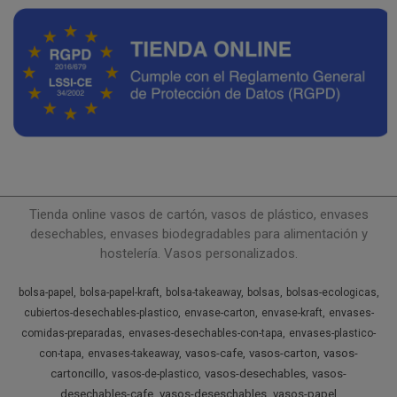
Tienda online vasos de cartón, vasos de plástico, envases
desechables, envases biodegradables para alimentación y
hostelería. Vasos personalizados.
bolsa-papel
bolsa-papel-kraft
bolsa-takeaway
bolsas
bolsas-ecologicas
cubiertos-desechables-plastico
envase-carton
envase-kraft
envases-
comidas-preparadas
envases-desechables-con-tapa
envases-plastico-
vasos-cafe
vasos-carton
vasos-
con-tapa
envases-takeaway
cartoncillo
vasos-desechables
vasos-
vasos-de-plastico
desechables-cafe
vasos-deseschables
vasos-papel