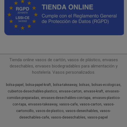
Tienda online vasos de cartón, vasos de plástico, envases
desechables, envases biodegradables para alimentación y
hostelería. Vasos personalizados.
bolsa-papel
bolsa-papel-kraft
bolsa-takeaway
bolsas
bolsas-ecologicas
cubiertos-desechables-plastico
envase-carton
envase-kraft
envases-
comidas-preparadas
envases-desechables-con-tapa
envases-plastico-
vasos-cafe
vasos-carton
vasos-
con-tapa
envases-takeaway
cartoncillo
vasos-desechables
vasos-
vasos-de-plastico
desechables-cafe
vasos-deseschables
vasos-papel