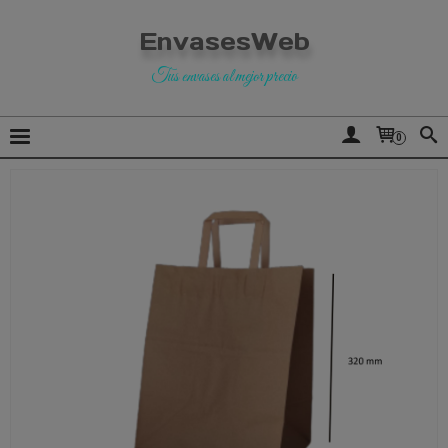
EnvasesWeb
Tus envases al mejor precio
0