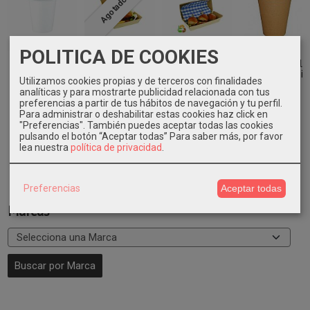
Agotado
POLITICA DE COOKIES
Vasos papel
Envase comida
Envase comida
Vasos papel
8oz. 1000 uni.
compostable
compostable
8oz. 1000 uni.
Utilizamos cookies propias y de terceros con finalidades
blanco
150 uni.
200 uni.
kraft
analíticas y para mostrarte publicidad relacionada con tus
43,57 €
54,98 €
64,09 €
62,24 €
preferencias a partir de tus hábitos de navegación y tu perfil.
Para administrar o deshabilitar estas cookies haz click en
"Preferencias". También puedes aceptar todas las cookies
pulsando el botón “Aceptar todas”
Para saber más, por favor
lea nuestra
política de privacidad
.
Preferencias
Aceptar todas
Marcas