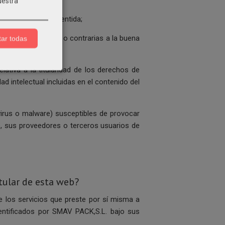
uestra
 expresamente consentida;
 ilícitas, ilegales o contrarias a la buena
ar todas
ativa a la titularidad de los derechos de
ad intelectual incluidas en el contenido del
virus o malware) susceptibles de provocar
, sus proveedores o terceros usuarios de
tular de esta web?
 los servicios que preste por sí misma a
entificados por SMAV PACK,S.L. bajo sus