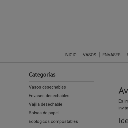
INICIO
VASOS
ENVASES
Categorías
Av
Vasos desechables
Envases desechables
Es i
Vajilla desechable
invi
Bolsas de papel
Id
Ecológicos compostables