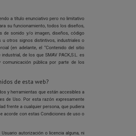
do a título enunciativo pero no limitativo
ra su funcionamiento, todos los diseños,
os de sonido y/o imagen, diseños, código
u otros signos distintivos, industriales o
cial (en adelante, el "Contenido del sitio
 industrial, de los que SMAV PACK,S.L. es
 y comunicación pública por parte de los
enidos de esta web?
s y herramientas que están accesibles a
ones de Uso. Por esta razón expresamente
d frente a cualquier persona, que pudiera
uese acorde con estas Condiciones de uso o
suario autorización o licencia alguna, ni