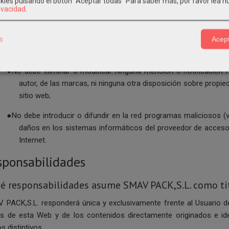
okies pulsando el botón “Aceptar todas”
Para saber más, por favor lea n
rivacidad
.
●No debe utilizar esta web para enviar publicidad no solicitada o
●No debe emplear el contenido de esta web para realizar actividades
s
Acept
fe y orden público;
●No debe eliminar o modificar ninguna mención o notificación rel
autor, de las marcas, ni ninguna otra disposición sobre propied
sitio web;
●No debe introducir o difundir en la red programas maliciosos (
daños en los sistemas informáticos del proveedor de acceso
Internet.
sponsabilidades
é responsabilidades asume SMAV PACK,S.L. como ti
 PACK,S.L. responderá única y exclusivamente frente al Usuario de
és de esta Web y de los contenidos directamente originados e id
s distintivos.