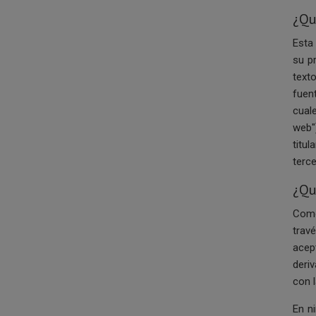
¿Qu
Esta
su p
text
fuen
cual
web"
titu
terc
¿Qu
Como
trav
acep
deri
con 
En n