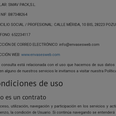
LAR: SMAV PACK,S.L.
/ NIF: B87348264
CILIO SOCIAL / PROFESIONAL: CALLE MÉRIDA, 10 BIS, 28223 POZU
FONO: 652234117
ECCIÓN DE CORREO ELECTRÓNICO:
info@envasesweb.com
ECCIÓN WEB:
www.envasesweb.com
u consulta está relacionada con el uso que hacemos de sus datos 
en alguno de nuestros servicios le invitamos a visitar nuestra Polític
ndiciones de uso
to es un contrato
cceso, utilización, navegación y participación en los servicios y ac
enzo, la condición de Usuario. Si continúa navegando se entenderá 