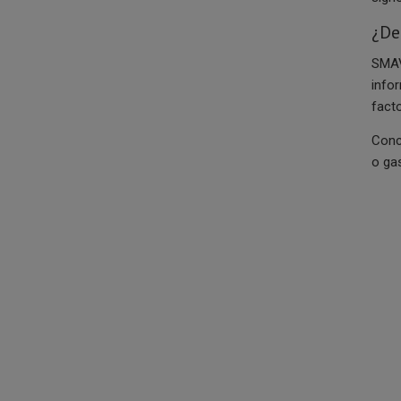
¿De
SMAV
info
fact
Conc
o ga