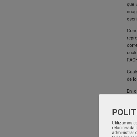
que 
imag
escr
Conc
repr
corr
cual
PACK,
Cual
de lo
En c
PACK
POLIT
SMAV
cond
Utilizamos co
relacionada c
administrar 