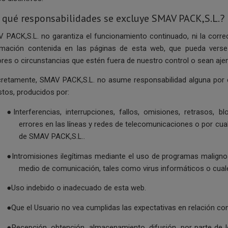
 qué responsabilidades se excluye SMAV PACK,S.L.?
 PACK,S.L. no garantiza el funcionamiento continuado, ni la correct
rmación contenida en las páginas de esta web, que pueda verse i
ores o circunstancias que estén fuera de nuestro control o sean aje
retamente, SMAV PACK,S.L. no asume responsabilidad alguna por da
stos, producidos por:
●Interferencias, interrupciones, fallos, omisiones, retrasos,
errores en las líneas y redes de telecomunicaciones o por cualq
de SMAV PACK,S.L..
●Intromisiones ilegítimas mediante el uso de programas malignos 
medio de comunicación, tales como virus informáticos o cuale
●Uso indebido o inadecuado de esta web.
●Que el Usuario no vea cumplidas las expectativas en relación co
●Recepción, obtención, almacenamiento, difusión, por parte de 