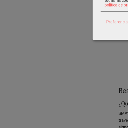
todas las co
política de p
Preferencia
Re
¿Qu
SMAV
trav
signo