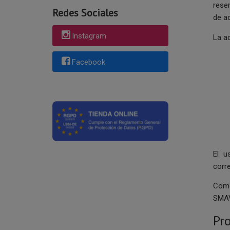
rese
Redes Sociales
de a
Instagram
La a
Facebook
El u
corr
Como
SMAV
Pro