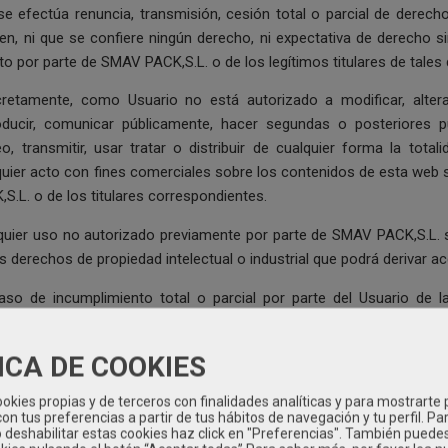
se efectúa renuncia, transmisión, cesión total o parcial de derechos
en, ni que se confiere ningún derecho, ni expectativa de derecho sin
ito por parte de SMAV PACK,S.L. o de los legítimos titulares de tales
retamente, como Usuario no está autorizado a modificar, alterar, co
oducir, comunicar públicamente, hacer segundas o posteriores pu
eo, transmitir, usar tratar o distribuir de cualquier forma la tota
quier acto con fines comerciales sobre los contenidos de esta web 
S.L. o de los titulares correspondientes.
quier uso no autorizado previamente por parte de SMAV PACK,S.L. 
s derechos de propiedad intelectual o industrial que podrá derivar ac
aso de incumplimiento total o parcial por parte del Usuario de
,S.L. se reserva el derecho de denegarle el acceso a este sitio web 
ICA DE COOKIES
 PACK,S.L. le autoriza a visualizar, descargar e imprimir el Contenid
iciones:
okies propias y de terceros con finalidades analíticas y para mostrarte 
on tus preferencias a partir de tus hábitos de navegación y tu perfil. Pa
●Debe hacerlo exclusivamente para su uso personal, no incl
o deshabilitar estas cookies haz click en "Preferencias". También puede
comercial sin la previa autorización por escrito de SMAV PACK,