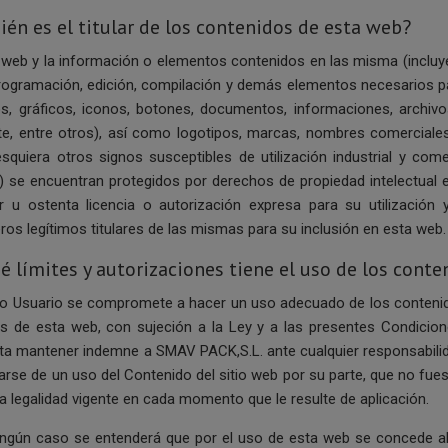
ién es el titular de los contenidos de esta web?
 web y la información o elementos contenidos en las misma (incluyen
rogramación, edición, compilación y demás elementos necesarios pa
os, gráficos, iconos, botones, documentos, informaciones, archiv
te, entre otros), así como logotipos, marcas, nombres comerciales 
esquiera otros signos susceptibles de utilización industrial y comer
) se encuentran protegidos por derechos de propiedad intelectual e
lar u ostenta licencia o autorización expresa para su utilización
eros legítimos titulares de las mismas para su inclusión en esta web.
é límites y autorizaciones tiene el uso de los cont
 Usuario se compromete a hacer un uso adecuado de los contenido
és de esta web, con sujeción a la Ley y a las presentes Condici
ta mantener indemne a SMAV PACK,S.L. ante cualquier responsabilida
varse de un uso del Contenido del sitio web por su parte, que no f
la legalidad vigente en cada momento que le resulte de aplicación.
ingún caso se entenderá que por el uso de esta web se concede al U