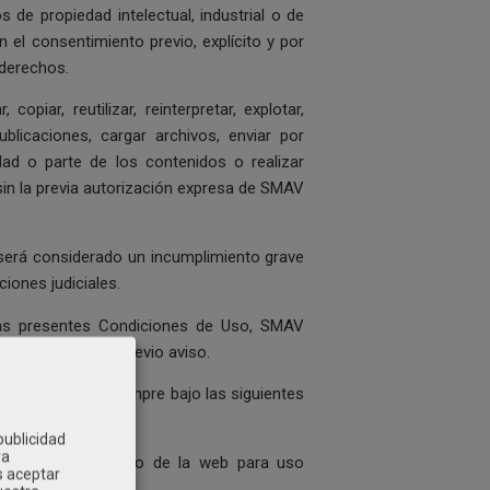
 de propiedad intelectual, industrial o de
 el consentimiento previo, explícito y por
 derechos.
piar, reutilizar, reinterpretar, explotar,
blicaciones, cargar archivos, enviar por
lidad o parte de los contenidos o realizar
sin la previa autorización expresa de SMAV
será considerado un incumplimiento grave
ciones judiciales.
 las presentes Condiciones de Uso, SMAV
sin necesidad de previo aviso.
o del sitio web siempre bajo las siguientes
publicidad
ra
uyendo el contenido de la web para uso
s aceptar
S.L.;