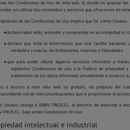
rvas las Condiciones de Uso de esta web. Si decide no aceptar las
cceder y/o utilizar los contenidos y servicios que ofrecemos en est
ceptación de las Condiciones de Uso implica que Ud. como Usuario:
●declara haber leído, entender y comprender en su integridad el c
●declara que toda la información que nos facilita haciendo 
verdadera y exacta, sin limitaciones, reservas o falsedades.
●que para poder utilizar algunos servicios ofrecidos a través
siguientes Condiciones de uso y la Política de privacidad y 
tratamiento de los datos informado previamente a enviaros su
so y acceso a este sitio web es gratuito, sin perjuicio del c
espondiente red de telecomunicaciones que le proporcione el acces
 Usuario otorga a SMAV PACK,S.L. el derecho de autorizar a terc
 PACK,S.L. bajo estas Condiciones de Uso.
piedad intelectual e industrial