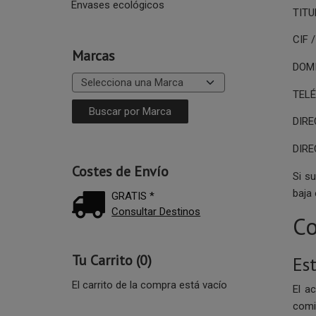
Envases ecológicos
TITU
CIF 
Marcas
DOMI
TELÉ
DIR
DIR
Costes de Envío
Si s
baja 
GRATIS *
Consultar Destinos
Co
Tu Carrito (0)
Es
El carrito de la compra está vacío
El a
comi