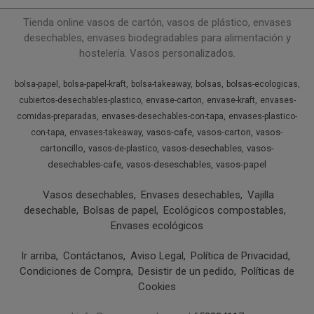
Tienda online vasos de cartón, vasos de plástico, envases
desechables, envases biodegradables para alimentación y
hostelería. Vasos personalizados.
bolsa-papel
bolsa-papel-kraft
bolsa-takeaway
bolsas
bolsas-ecologicas
cubiertos-desechables-plastico
envase-carton
envase-kraft
envases-
comidas-preparadas
envases-desechables-con-tapa
envases-plastico-
vasos-cafe
vasos-carton
vasos-
con-tapa
envases-takeaway
cartoncillo
vasos-desechables
vasos-
vasos-de-plastico
desechables-cafe
vasos-deseschables
vasos-papel
Vasos desechables
Envases desechables
Vajilla
desechable
Bolsas de papel
Ecológicos compostables
Envases ecológicos
Ir arriba
Contáctanos
Aviso Legal
Política de Privacidad
Condiciones de Compra
Desistir de un pedido
Políticas de
Cookies