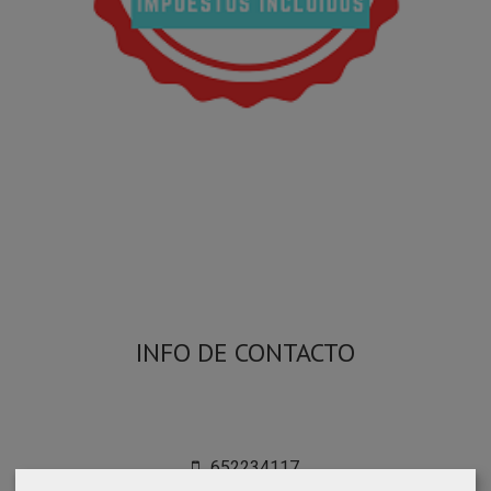
INFO DE CONTACTO
652234117

--