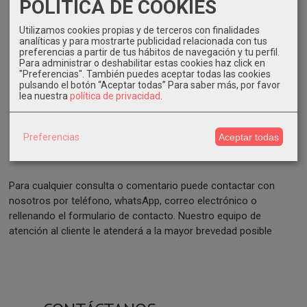
POLITICA DE COOKIES
--
652234117

Utilizamos cookies propias y de terceros con finalidades
analíticas y para mostrarte publicidad relacionada con tus
preferencias a partir de tus hábitos de navegación y tu perfil.
Para administrar o deshabilitar estas cookies haz click en
info@envasesweb.com
....-...

--
"Preferencias". También puedes aceptar todas las cookies
pulsando el botón “Aceptar todas”
Para saber más, por favor
lea nuestra
política de privacidad
.
Preferencias
Aceptar todas
Para cualquier consulta o comentario puede contactar con
nosotros por teléfono, whatsApp, correo electrónico o
rellenando el formulario de contacto. Nuestro equipo de
atención al cliente le atenderá a la mayor brevedad posible