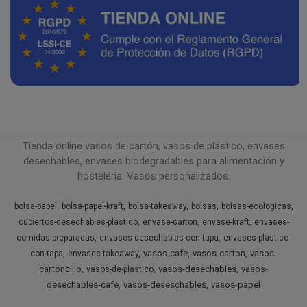
Tienda online vasos de cartón, vasos de plástico, envases
desechables, envases biodegradables para alimentación y
hostelería. Vasos personalizados.
bolsa-papel
bolsa-papel-kraft
bolsa-takeaway
bolsas
bolsas-ecologicas
cubiertos-desechables-plastico
envase-carton
envase-kraft
envases-
comidas-preparadas
envases-desechables-con-tapa
envases-plastico-
vasos-cafe
vasos-carton
vasos-
con-tapa
envases-takeaway
cartoncillo
vasos-desechables
vasos-
vasos-de-plastico
desechables-cafe
vasos-deseschables
vasos-papel