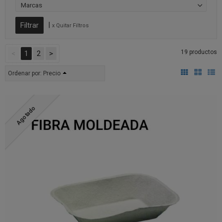
Marcas
|
x Quitar Filtros
19 productos
<
1
2
>
Ordenar por:
Precio
Agotado