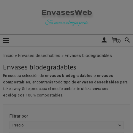
EnvasesWeb
Tus envases al mejor precio
0
Inicio
»
Envases desechables
»
Envases biodegradables
Envases biodegradables
En nuestra selección de
envases biodegradables
o
envases
compostables,
encontrarás todo tipo de
envases desechables
para
take away. Si te preocupa el medio ambiente utiliza
envases
ecológicos
100% compostables.
Filtrar por
Precio