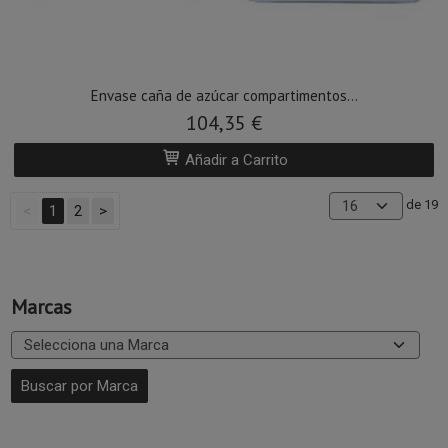
Envase caña de azúcar compartimentos...
104,35 €
Añadir a Carrito
de 19
<
1
2
>
Marcas