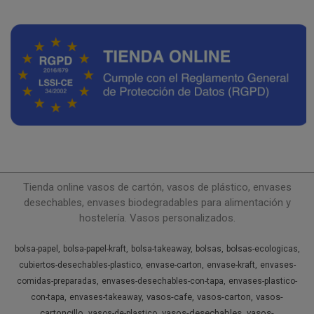
Tienda online vasos de cartón, vasos de plástico, envases
desechables, envases biodegradables para alimentación y
hostelería. Vasos personalizados.
bolsa-papel
bolsa-papel-kraft
bolsa-takeaway
bolsas
bolsas-ecologicas
cubiertos-desechables-plastico
envase-carton
envase-kraft
envases-
comidas-preparadas
envases-desechables-con-tapa
envases-plastico-
vasos-cafe
vasos-carton
vasos-
con-tapa
envases-takeaway
cartoncillo
vasos-desechables
vasos-
vasos-de-plastico