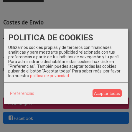
Costes de Envío
GRATIS *
POLITICA DE COOKIES
Consultar Destinos
Utilizamos cookies propias y de terceros con finalidades
analíticas y para mostrarte publicidad relacionada con tus
preferencias a partir de tus hábitos de navegación y tu perfil.
Tu Carrito (0)
Para administrar o deshabilitar estas cookies haz click en
"Preferencias". También puedes aceptar todas las cookies
El carrito de la compra está vacío
pulsando el botón “Aceptar todas”
Para saber más, por favor
lea nuestra
política de privacidad
.
Redes Sociales
Preferencias
Aceptar todas
Instagram
Facebook