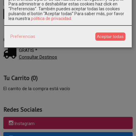
Para administrar o deshabilitar estas cookies haz click en
"Preferencias". También puedes aceptar todas las cookies
pulsando el botón “Aceptar todas”
Para saber más, por favor
lea nuestra
política de privacidad
.
Preferencias
Aceptar todas
Costes de Envío
GRATIS *
Consultar Destinos
Tu Carrito (0)
El carrito de la compra está vacío
Redes Sociales
Instagram