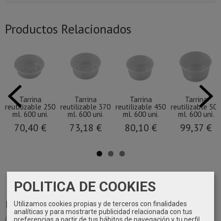
Productos Relacionados
Tarrina
Tarrina
Tarrina
Tarrina
reutilizable 250
reutilizable 370
reutilizable 450
reutilizable 500
ml. 600 uni.
ml. 600 uni.
ml. 600 uni.
ml. 600 uni.
70,40 €
73,18 €
80,10 €
99,37 €
POLITICA DE COOKIES
Marcas
Utilizamos cookies propias y de terceros con finalidades
analíticas y para mostrarte publicidad relacionada con tus
preferencias a partir de tus hábitos de navegación y tu perfil.