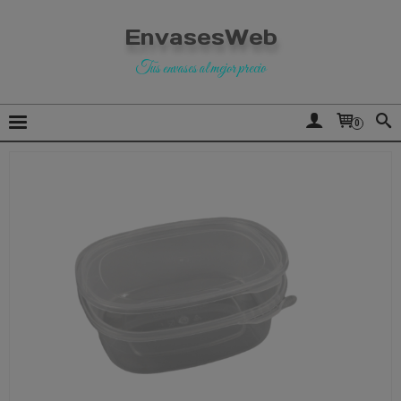
EnvasesWeb
Tus envases al mejor precio
0