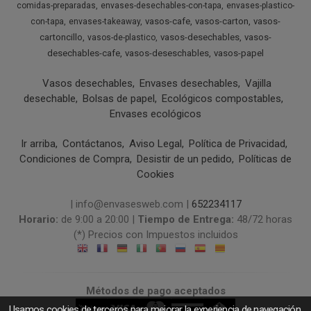
comidas-preparadas
envases-desechables-con-tapa
envases-plastico-
vasos-cafe
vasos-carton
vasos-
con-tapa
envases-takeaway
cartoncillo
vasos-desechables
vasos-
vasos-de-plastico
desechables-cafe
vasos-deseschables
vasos-papel
Vasos desechables
Envases desechables
Vajilla
desechable
Bolsas de papel
Ecológicos compostables
Envases ecológicos
Ir arriba
Contáctanos
Aviso Legal
Política de Privacidad
Condiciones de Compra
Desistir de un pedido
Políticas de
Cookies
| info@envasesweb.com |
652234117
Horario:
de 9:00 a 20:00 |
Tiempo de Entrega:
48/72 horas
(*) Precios con Impuestos incluidos
Métodos de pago aceptados
Usamos cookies de terceros para mejorar la experiencia de navegación,