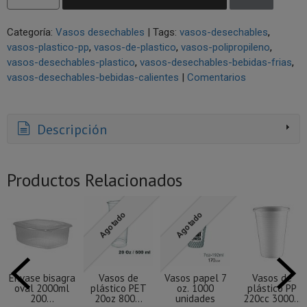
Categoría:
Vasos desechables
|
Tags:
vasos-desechables
vasos-plastico-pp
vasos-de-plastico
vasos-polipropileno
vasos-desechables-plastico
vasos-desechables-bebidas-frias
vasos-desechables-bebidas-calientes
|
Comentarios
Descripción
Productos Relacionados
Agotado
Agotado
Envase bisagra
Vasos de
Vasos papel 7
Vasos de
oval 2000ml
plástico PET
oz. 1000
plástico PP
200...
20oz 800...
unidades
220cc 3000...