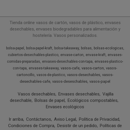
Tienda online vasos de cartón, vasos de plástico, envases
desechables, envases biodegradables para alimentación y
hostelería. Vasos personalizados.
bolsa-papel
bolsa-papel-kraft
bolsa-takeaway
bolsas
bolsas-ecologicas
cubiertos-desechables-plastico
envase-carton
envase-kraft
envases-
comidas-preparadas
envases-desechables-con-tapa
envases-plastico-
vasos-cafe
vasos-carton
vasos-
con-tapa
envases-takeaway
cartoncillo
vasos-desechables
vasos-
vasos-de-plastico
desechables-cafe
vasos-deseschables
vasos-papel
Vasos desechables
Envases desechables
Vajilla
desechable
Bolsas de papel
Ecológicos compostables
Envases ecológicos
Ir arriba
Contáctanos
Aviso Legal
Política de Privacidad
Condiciones de Compra
Desistir de un pedido
Políticas de