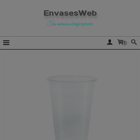
EnvasesWeb
Tus envases al mejor precio
0