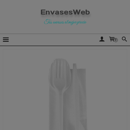
EnvasesWeb
Tus envases al mejor precio
0