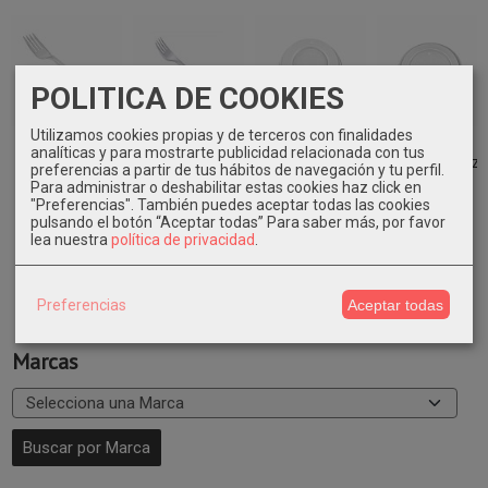
POLITICA DE COOKIES
Utilizamos cookies propias y de terceros con finalidades
Tenedor lux ps
Tenedor ps
Tapa vaso
Tapa vaso
analíticas y para mostrarte publicidad relacionada con tus
transp. 1000
económico
papel 7/7,5oz
papel 8/12oz
preferencias a partir de tus hábitos de navegación y tu perfil.
unidades
2000 unidades
1000 uni.
1000 uni.
Para administrar o deshabilitar estas cookies haz click en
30,61 €
37,35 €
27,99 €
30,43 €
"Preferencias". También puedes aceptar todas las cookies
pulsando el botón “Aceptar todas”
Para saber más, por favor
lea nuestra
política de privacidad
.
Preferencias
Aceptar todas
Marcas