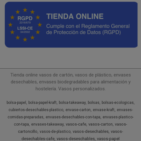
Tienda online vasos de cartón, vasos de plástico, envases
desechables, envases biodegradables para alimentación y
hostelería. Vasos personalizados.
bolsa-papel
bolsa-papel-kraft
bolsa-takeaway
bolsas
bolsas-ecologicas
cubiertos-desechables-plastico
envase-carton
envase-kraft
envases-
comidas-preparadas
envases-desechables-con-tapa
envases-plastico-
vasos-cafe
vasos-carton
vasos-
con-tapa
envases-takeaway
cartoncillo
vasos-desechables
vasos-
vasos-de-plastico
desechables-cafe
vasos-deseschables
vasos-papel