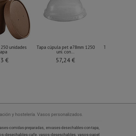
 250 unidades
Tapa cúpula pet ø78mm 1250
Tapa tarrina red
tapa
uni. con...
58,4
23 €
57,24 €
ación y hostelería. Vasos personalizados.
ases-comidas-preparadas
envases-desechables-con-tapa
os-desechables-cafe
vasos-deseschables
vasos-papel