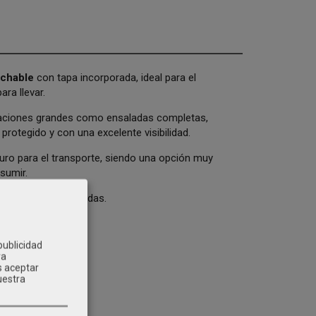
echable
con tapa incorporada, ideal para el
ra llevar.
raciones grandes como ensaladas completas,
rotegido y con una excelente visibilidad.
eguro para el transporte, siendo una opción muy
sumir.
alentar en microondas.
publicidad
ra
s aceptar
uestra