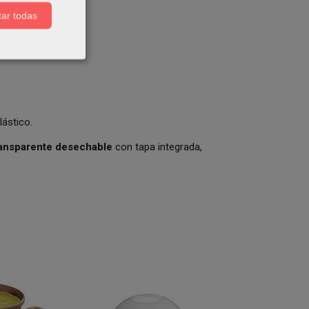
ar todas
ástico.
ransparente desechable
con tapa integrada,