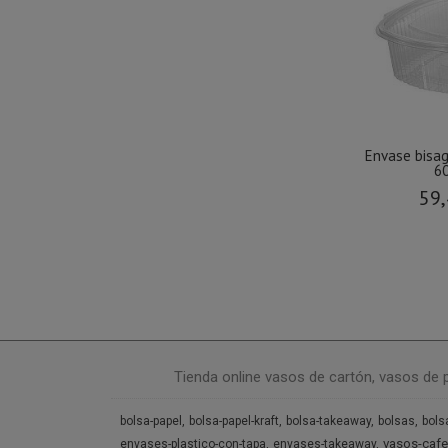
Envase bisa
60
59,
Tienda online vasos de cartón, vasos de 
bolsa-papel
bolsa-papel-kraft
bolsa-takeaway
bolsas
bols
vasos-cafe
envases-plastico-con-tapa
envases-takeaway