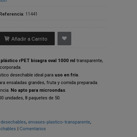
ción
Referencia
:
11441
Añadir a Carrito
plástico rPET bisagra oval 1000 ml
transparente,
ncorporada.
stico desechable ideal para
uso en frío
.
ara ensaladas grandes, fruta y comida preparada.
encia.
No apto para microondas
.
00 unidades, 8 paquetes de 50.
-desechables
envases-plastico-transparente
echables
|
Comentarios