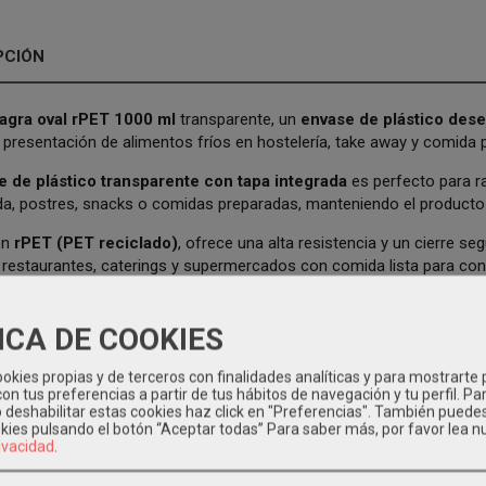
PCIÓN
agra oval rPET 1000 ml
transparente, un
envase de plástico des
presentación de alimentos fríos en hostelería, take away y comida pa
e de plástico transparente con tapa integrada
es perfecto para 
da, postres, snacks o comidas preparadas, manteniendo el producto p
en
rPET (PET reciclado)
, ofrece una alta resistencia y un cierre s
n restaurantes, caterings y supermercados con comida lista para con
 de un
envase plástico de uso en frío
, no está recomendado para c
ICA DE COOKIES
rísticas principales
okies propias y de terceros con finalidades analíticas y para mostrarte 
 de plástico rPET bisagra oval de 1000 ml
on tus preferencias a partir de tus hábitos de navegación y tu perfil. Pa
o deshabilitar estas cookies haz click en "Preferencias". También puede
arente, con
tapa incorporada
okies pulsando el botón “Aceptar todas”
Para saber más, por favor lea n
ara alimentos fríos y take away
rivacidad
.
sistencia y cierre seguro