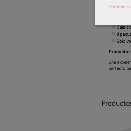
No apt
Preferencia
Format
Caja c
8 paqu
Solo v
Producto r
Una excele
perfecto pa
Producto