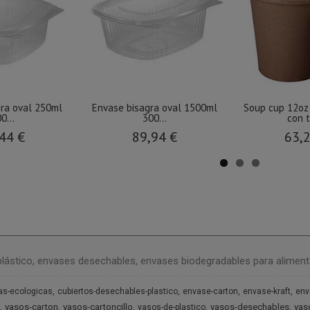
gra oval 250ml
Envase bisagra oval 1500ml
Soup cup 12oz
0...
300...
con 
44 €
89,94 €
63,
plástico, envases desechables, envases biodegradables para aliment
as-ecologicas
cubiertos-desechables-plastico
envase-carton
envase-kraft
env
vasos-carton
vasos-cartoncillo
vasos-desechables
vas
vasos-de-plastico