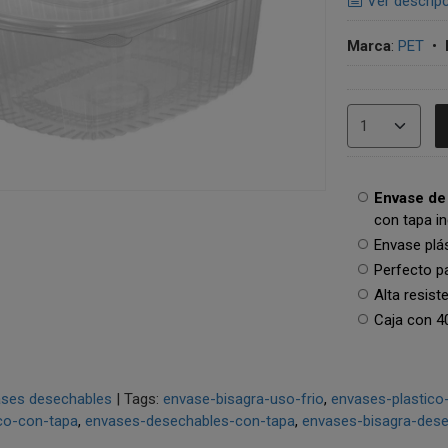
Ver descrip
Marca
:
PET
•
Envase de 
con tapa i
Envase plá
Perfecto p
Alta resist
Caja con 4
ses desechables
|
Tags:
envase-bisagra-uso-frio
envases-plastico
co-con-tapa
envases-desechables-con-tapa
envases-bisagra-des