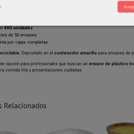
o para microondas
s
Acept
o de venta
on
400 unidades
etes de 50 envases
enta por cajas completas
eciclable
. Deposítalo en el
contenedor amarillo
para envases de pl
nte opción para profesionales que buscan un
envase de plástico t
ra comida fría y presentaciones cuidadas.
s Relacionados