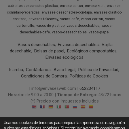
cubiertos-desechables-plastico
envase-carton
envase-kraft
envases-
comidas-preparadas
envases-desechables-con-tapa
envases-plastico-
vasos-cafe
vasos-carton
vasos-
con-tapa
envases-takeaway
cartoncillo
vasos-desechables
vasos-
vasos-de-plastico
desechables-cafe
vasos-deseschables
vasos-papel
Vasos desechables
Envases desechables
Vajilla
desechable
Bolsas de papel
Ecológicos compostables
Envases ecológicos
Ir arriba
Contáctanos
Aviso Legal
Política de Privacidad
Condiciones de Compra
Políticas de Cookies
| info@envasesweb.com |
652234117
Horario:
de 9:00 a 20:00 |
Tiempo de Entrega:
48/72 horas
(*) Precios con Impuestos incluidos
Usamos cookies de terceros para mejorar la experiencia de navegación,
Métodos de pago aceptados
y obtener estadísticas anónimas. Si continúa navegando consideramos