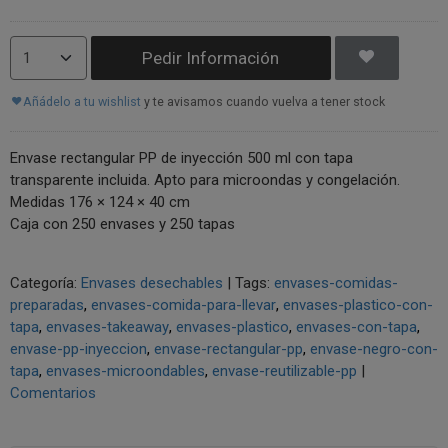
Pedir Información
Añádelo a tu wishlist
y te avisamos cuando vuelva a tener stock
Envase rectangular PP de inyección 500 ml con tapa
transparente incluida. Apto para microondas y congelación.
Medidas 176 × 124 × 40 cm
Caja con 250 envases y 250 tapas
Categoría:
Envases desechables
|
Tags:
envases-comidas-
preparadas
envases-comida-para-llevar
envases-plastico-con-
tapa
envases-takeaway
envases-plastico
envases-con-tapa
envase-pp-inyeccion
envase-rectangular-pp
envase-negro-con-
tapa
envases-microondables
envase-reutilizable-pp
|
Comentarios