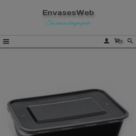
EnvasesWeb
Tus envases al mejor precio
0