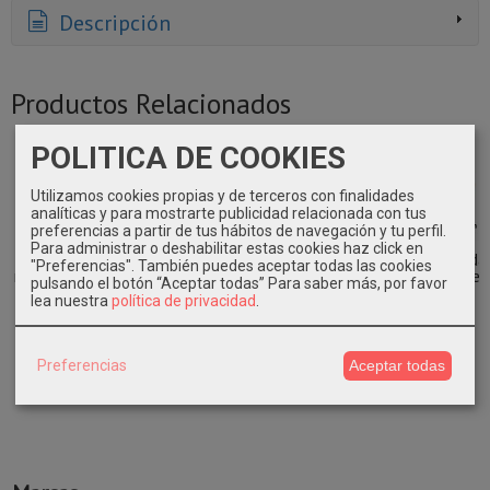
Descripción
Productos Relacionados
POLITICA DE COOKIES
Agotado
Utilizamos cookies propias y de terceros con finalidades
analíticas y para mostrarte publicidad relacionada con tus
preferencias a partir de tus hábitos de navegación y tu perfil.
Para administrar o deshabilitar estas cookies haz click en
Ensaladera
Ensaladera
Bandeja pulpa
Envase comida
"Preferencias". También puedes aceptar todas las cookies
redonda 250ml
redonda 600ml
500ml. 1000
compostable
pulsando el botón “Aceptar todas”
Para saber más, por favor
600 unidades
400 unidades
uni.
200 uni.
lea nuestra
política de privacidad
.
52,71 €
76,47 €
95,47 €
64,09 €
Preferencias
Aceptar todas