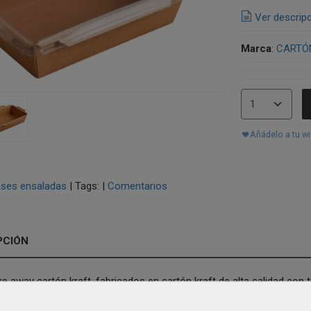
Ver descrip
Marca
:
CARTÓ
Añádelo a tu wi
ses ensaladas
|
Tags:
|
Comentarios
PCIÓN
e away cartón kraft, fabricados en cartón kraft de alta calidad con 
ompletamente transparente para mayor visibilidad del producto.