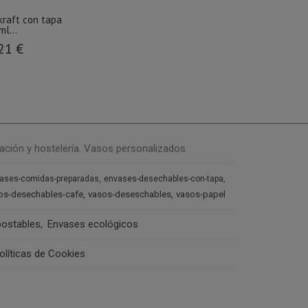
kraft con tapa
l...
21 €
ación y hostelería. Vasos personalizados.
ases-comidas-preparadas
envases-desechables-con-tapa
os-desechables-cafe
vasos-deseschables
vasos-papel
ostables
Envases ecológicos
olíticas de Cookies