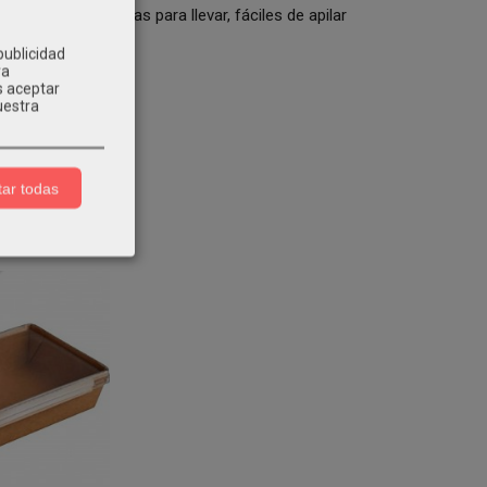
odo tipo de comidas para llevar, fáciles de apilar
publicidad
ra
s aceptar
uestra
ar todas