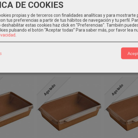
ICA DE COOKIES
 kraft rectangulares son ideales para ensaladas, sushi, aperitivos... t
a congelación.
okies propias y de terceros con finalidades analíticas y para mostrarte 
on tus preferencias a partir de tus hábitos de navegación y tu perfil. Pa
180x120x50mm
o deshabilitar estas cookies haz click en "Preferencias". También puede
okies pulsando el botón “Aceptar todas”
Para saber más, por favor lea n
00 envases + 1 caja de 300 tapas
rivacidad
.
s
Acept
s Relacionados
Agotado
Agotado