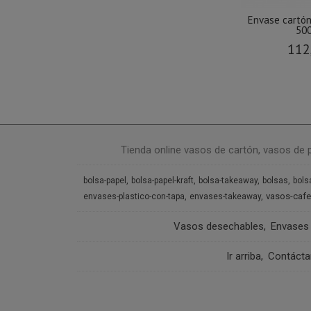
Envase cartón
500
112
Tienda online vasos de cartón, vasos de 
bolsa-papel
bolsa-papel-kraft
bolsa-takeaway
bolsas
bols
vasos-cafe
envases-plastico-con-tapa
envases-takeaway
Vasos desechables
Envases
Ir arriba
Contáct