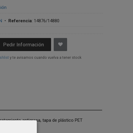
ción
N
•
Referencia
:
14876/14880
Pedir Información
shlist
y te avisamos cuando vuelva a tener stock
tratamiento antigrasa, tapa de plástico PET