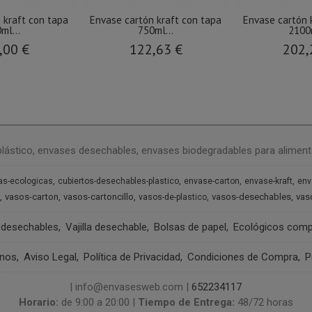
 kraft con tapa
Envase cartón kraft con tapa
Envase cartón 
ml...
750ml...
2100m
,00 €
122,63 €
202,
plástico, envases desechables, envases biodegradables para aliment
as-ecologicas
cubiertos-desechables-plastico
envase-carton
envase-kraft
env
vasos-carton
vasos-cartoncillo
vasos-desechables
vas
vasos-de-plastico
 desechables
Vajilla desechable
Bolsas de papel
Ecológicos comp
anos
Aviso Legal
Política de Privacidad
Condiciones de Compra
P
| info@envasesweb.com |
652234117
Horario:
de 9:00 a 20:00 |
Tiempo de Entrega:
48/72 horas