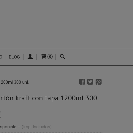
O
BLOG
0
1200ml 300 uni.
rtón kraft con tapa 1200ml 300
€
sponible
-
(Imp. Incluidos)