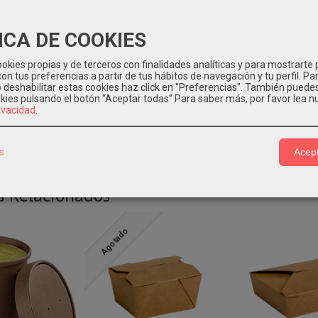
40x140x100mm
tiene: 400 unidades
ICA DE COOKIES
okies propias y de terceros con finalidades analíticas y para mostrarte 
on tus preferencias a partir de tus hábitos de navegación y tu perfil. Pa
nte: Deposítalo en el contenedor azul para su reciclaje.
o deshabilitar estas cookies haz click en "Preferencias". También puede
okies pulsando el botón “Aceptar todas”
Para saber más, por favor lea n
rivacidad
.
s
Acept
s Relacionados
Agotado