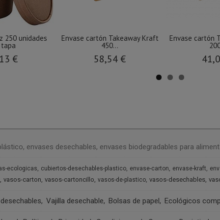
z 250 unidades
Envase cartón Takeaway Kraft
Envase cartón 
 tapa
450...
200
13 €
58,54 €
41,
plástico, envases desechables, envases biodegradables para aliment
as-ecologicas
cubiertos-desechables-plastico
envase-carton
envase-kraft
env
vasos-carton
vasos-cartoncillo
vasos-desechables
vas
vasos-de-plastico
 desechables
Vajilla desechable
Bolsas de papel
Ecológicos comp