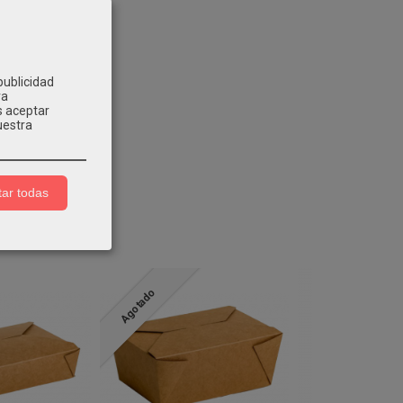
publicidad
ra
s aceptar
uestra
ar todas
Agotado