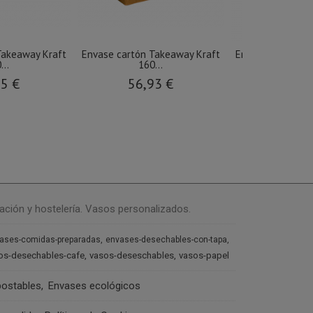
Takeaway Kraft
Envase cartón Takeaway Kraft
Envase cartón T
...
160...
675..
05 €
56,93 €
107,3
ación y hostelería. Vasos personalizados.
ases-comidas-preparadas
envases-desechables-con-tapa
os-desechables-cafe
vasos-deseschables
vasos-papel
ostables
Envases ecológicos