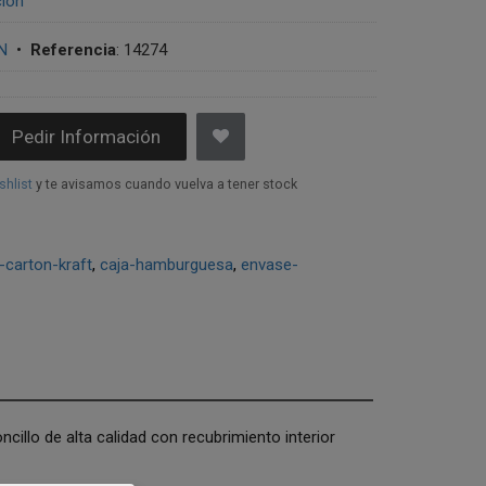
ción
N
•
Referencia
:
14274
Pedir Información
shlist
y te avisamos cuando vuelva a tener stock
-carton-kraft
caja-hamburguesa
envase-
ncillo de alta calidad con recubrimiento interior