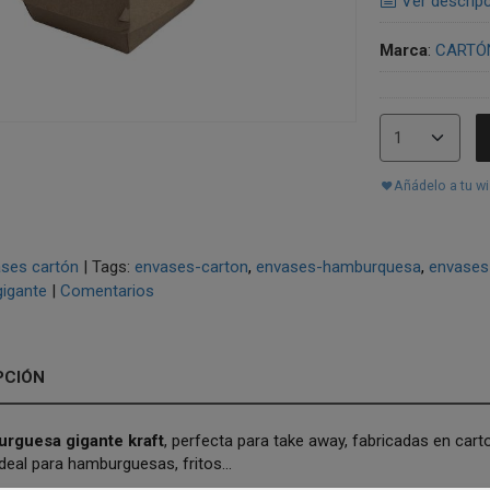
Ver descrip
Marca
:
CARTÓ
Añádelo a tu wi
ses cartón
|
Tags:
envases-carton
envases-hamburquesa
envases
igante
|
Comentarios
PCIÓN
rguesa gigante kraft
, perfecta para take away, fabricadas en carto
ideal para hamburguesas, fritos...