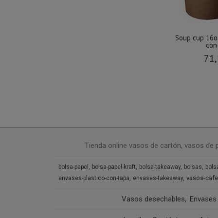
Soup cup 16o
con
71,
Tienda online vasos de cartón, vasos de 
bolsa-papel
bolsa-papel-kraft
bolsa-takeaway
bolsas
bols
vasos-cafe
envases-plastico-con-tapa
envases-takeaway
Vasos desechables
Envases