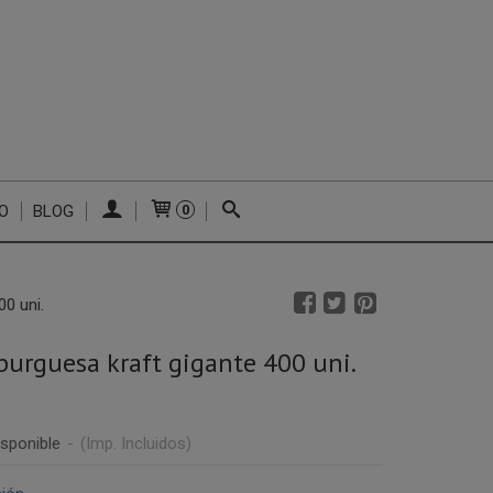
O
BLOG
0
0 uni.
urguesa kraft gigante 400 uni.
sponible
-
(Imp. Incluidos)