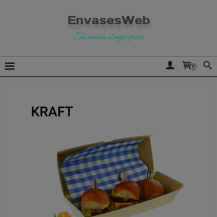
EnvasesWeb
Tus envases al mejor precio
0