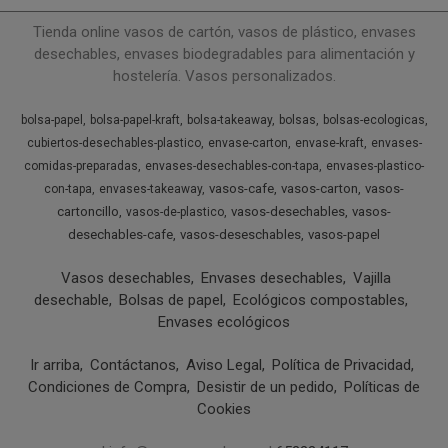
Tienda online vasos de cartón, vasos de plástico, envases
desechables, envases biodegradables para alimentación y
hostelería. Vasos personalizados.
bolsa-papel
bolsa-papel-kraft
bolsa-takeaway
bolsas
bolsas-ecologicas
cubiertos-desechables-plastico
envase-carton
envase-kraft
envases-
comidas-preparadas
envases-desechables-con-tapa
envases-plastico-
vasos-cafe
vasos-carton
vasos-
con-tapa
envases-takeaway
cartoncillo
vasos-desechables
vasos-
vasos-de-plastico
desechables-cafe
vasos-deseschables
vasos-papel
Vasos desechables
Envases desechables
Vajilla
desechable
Bolsas de papel
Ecológicos compostables
Envases ecológicos
Ir arriba
Contáctanos
Aviso Legal
Política de Privacidad
Condiciones de Compra
Desistir de un pedido
Políticas de
Cookies