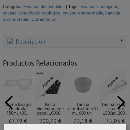
Categoría:
Envases desechables
|
Tags:
envases-ecologicos
envase-desechable-ecologico
envase-compostable
bandeja-
compostable
|
Comentarios
Descripción
Productos Relacionados
Agotado
Agotado
Tarrina bisagra
Pajita
Tarrina
Tarrina bisagra
cuadrada
biodegradable
reutilizable 370
tapa alta
750ml 400...
papel 10000...
ml. 600 uni.
1500ml 200...
67,79 €
200,73 €
73,18 €
75,03 €