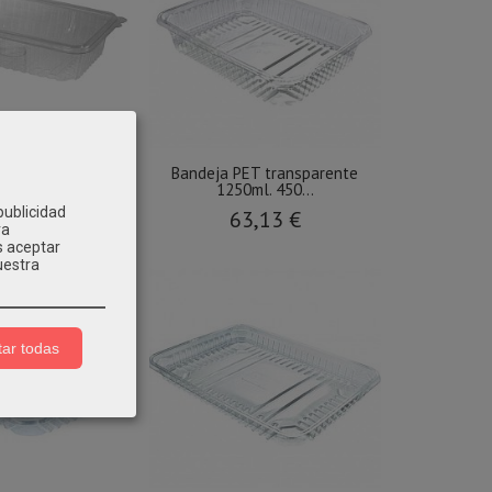
h40s 900ml 400
Bandeja PET transparente
idades
1250ml. 450...
publicidad
,79 €
63,13 €
ra
s aceptar
uestra
ar todas