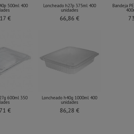
40p 500ml 400
Loncheado h27p 375ml 400
Bandeja PE
dades
unidades
400m
17 €
66,86 €
73
27g 600ml 350
Loncheado h40g 1000ml 400
dades
unidades
71 €
86,28 €