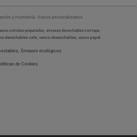
ación y hostelería. Vasos personalizados.
ases-comidas-preparadas
envases-desechables-con-tapa
os-desechables-cafe
vasos-deseschables
vasos-papel
ostables
Envases ecológicos
olíticas de Cookies