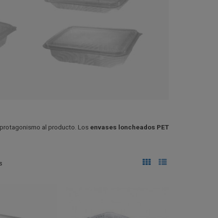
ar protagonismo al producto. Los
envases loncheados PET
s