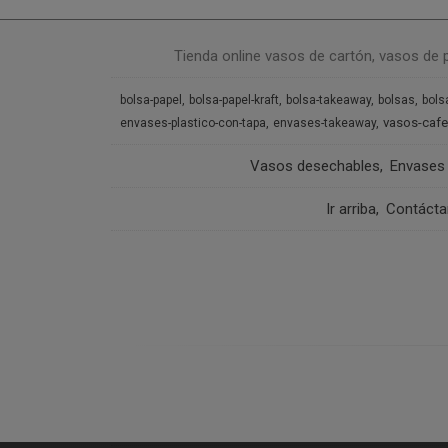
Tienda online vasos de cartón, vasos de 
bolsa-papel
bolsa-papel-kraft
bolsa-takeaway
bolsas
bols
vasos-cafe
envases-plastico-con-tapa
envases-takeaway
Vasos desechables
Envases
Ir arriba
Contáct