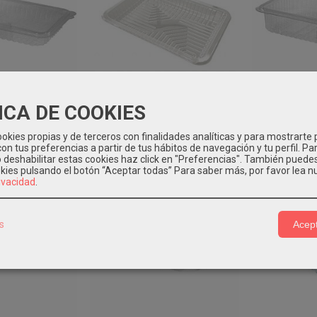
ICA DE COOKIES
27s 400ml 400
Bandeja PET transparente
Loncheado 
dades
350ml. 900...
un
okies propias y de terceros con finalidades analíticas y para mostrarte 
34 €
59,92 €
62
on tus preferencias a partir de tus hábitos de navegación y tu perfil. Pa
o deshabilitar estas cookies haz click en "Preferencias". También puede
okies pulsando el botón “Aceptar todas”
Para saber más, por favor lea n
rivacidad
.
s
Acept