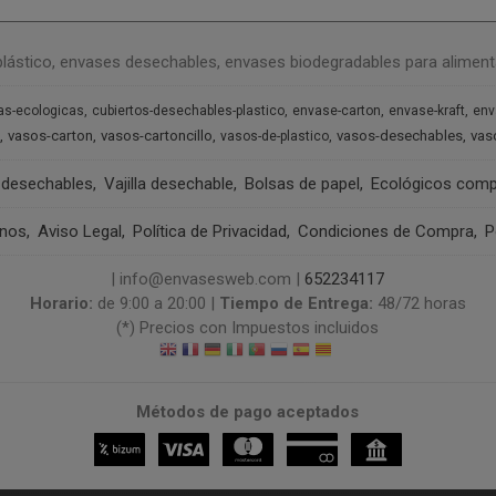
plástico, envases desechables, envases biodegradables para aliment
as-ecologicas
cubiertos-desechables-plastico
envase-carton
envase-kraft
env
vasos-carton
vasos-cartoncillo
vasos-desechables
vas
vasos-de-plastico
 desechables
Vajilla desechable
Bolsas de papel
Ecológicos comp
anos
Aviso Legal
Política de Privacidad
Condiciones de Compra
P
| info@envasesweb.com |
652234117
Horario:
de 9:00 a 20:00 |
Tiempo de Entrega:
48/72 horas
(*) Precios con Impuestos incluidos
Métodos de pago aceptados