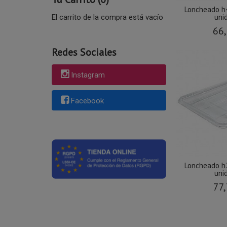
Loncheado h
uni
El carrito de la compra está vacío
66,
Redes Sociales
Instagram
Facebook
Loncheado h
uni
77,