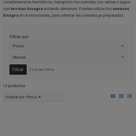
completamente herméticos, transporta tus comidas con salsas o jugos
con
tarrinas bisagra
evitando derrames. Puedes utilizar los
envases
bisagra
en el microondas, para calentar las comidas ya preparadas.
Filtrar por
Precio
Marcas
|
x Quitar Filtros
13 productos
Ordenar por:
Precio