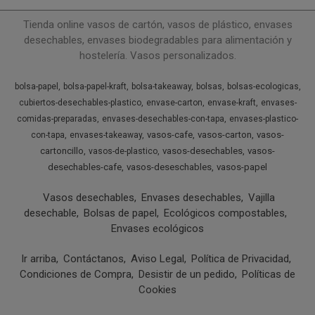
Tienda online vasos de cartón, vasos de plástico, envases
desechables, envases biodegradables para alimentación y
hostelería. Vasos personalizados.
bolsa-papel
bolsa-papel-kraft
bolsa-takeaway
bolsas
bolsas-ecologicas
cubiertos-desechables-plastico
envase-carton
envase-kraft
envases-
comidas-preparadas
envases-desechables-con-tapa
envases-plastico-
vasos-cafe
vasos-carton
vasos-
con-tapa
envases-takeaway
cartoncillo
vasos-desechables
vasos-
vasos-de-plastico
desechables-cafe
vasos-deseschables
vasos-papel
Vasos desechables
Envases desechables
Vajilla
desechable
Bolsas de papel
Ecológicos compostables
Envases ecológicos
Ir arriba
Contáctanos
Aviso Legal
Política de Privacidad
Condiciones de Compra
Desistir de un pedido
Políticas de
Cookies