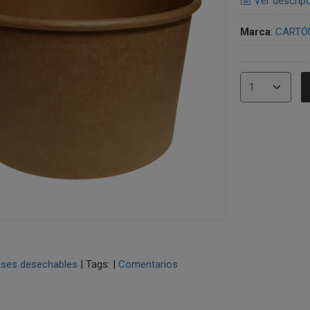
Ver descrip
Marca
:
CARTÓ
ses desechables
|
Tags:
|
Comentarios