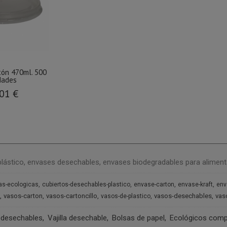
tón 470ml. 500
dades
01 €
plástico, envases desechables, envases biodegradables para aliment
as-ecologicas
cubiertos-desechables-plastico
envase-carton
envase-kraft
env
vasos-carton
vasos-cartoncillo
vasos-desechables
vas
vasos-de-plastico
 desechables
Vajilla desechable
Bolsas de papel
Ecológicos comp