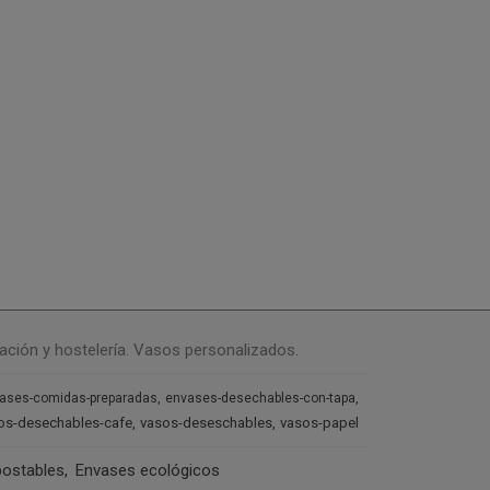
ación y hostelería. Vasos personalizados.
ases-comidas-preparadas
envases-desechables-con-tapa
os-desechables-cafe
vasos-deseschables
vasos-papel
ostables
Envases ecológicos