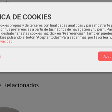
PCIÓN
ICA DE COOKIES
e cartón
Kraft microondables con revestimiento plastificado apto par
o de alimentos, ideales para ensaladas, comidas preparadas frias o c
okies propias y de terceros con finalidades analíticas y para mostrarte 
te.
on tus preferencias a partir de tus hábitos de navegación y tu perfil. Pa
o deshabilitar estas cookies haz click en "Preferencias". También puede
 470ml. Ø111
okies pulsando el botón “Aceptar todas”
Para saber más, por favor lea n
rivacidad
.
ntiene 10 paquetes de 50 unidades
nte: Deposítalo en el contenedor azul para su reciclaje.
s
Acept
s Relacionados