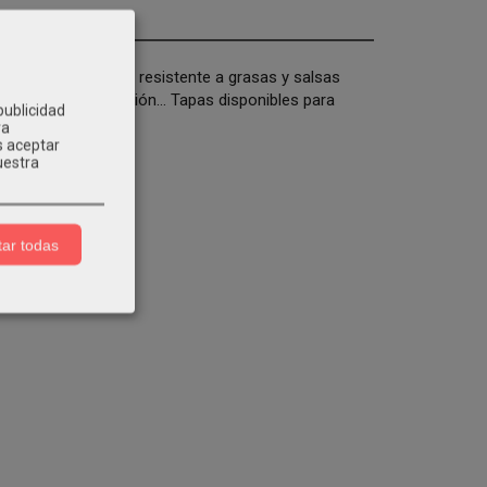
a uso alimentario, resistente a grasas y salsas
alientes, restauración... Tapas disponibles para
publicidad
ra
s aceptar
uestra
ar todas