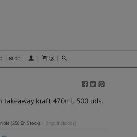
O
BLOG
0
n takeaway kraft 470ml. 500 uds.
nible
(256 En Stock)
-
(Imp. Incluidos)