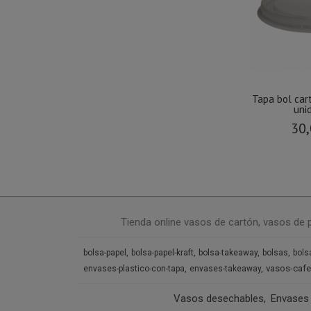
Tapa bol car
uni
30,
Tienda online vasos de cartón, vasos de 
bolsa-papel
bolsa-papel-kraft
bolsa-takeaway
bolsas
bols
vasos-cafe
envases-plastico-con-tapa
envases-takeaway
Vasos desechables
Envases