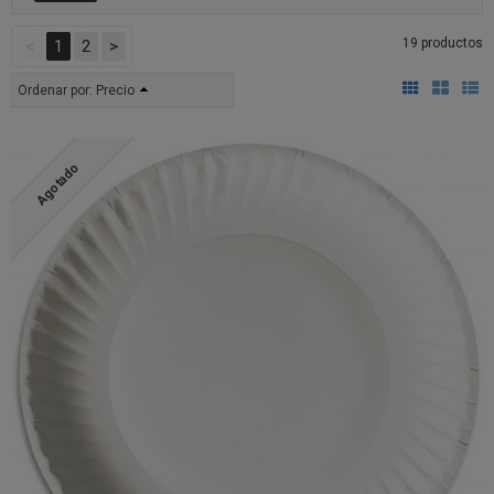
19 productos
<
1
2
>
Ordenar por:
Precio
Agotado