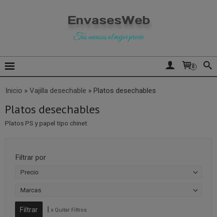
EnvasesWeb
Tus envases al mejor precio
0
Inicio
»
Vajilla desechable
»
Platos desechables
Platos desechables
Platos PS y papel tipo chinet
Filtrar por
Precio
Marcas
|
x Quitar Filtros