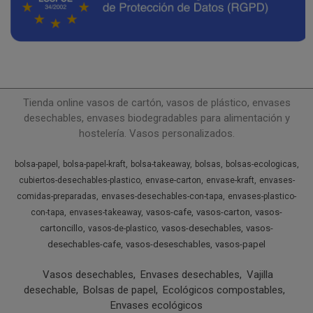
Tienda online vasos de cartón, vasos de plástico, envases
desechables, envases biodegradables para alimentación y
hostelería. Vasos personalizados.
bolsa-papel
bolsa-papel-kraft
bolsa-takeaway
bolsas
bolsas-ecologicas
cubiertos-desechables-plastico
envase-carton
envase-kraft
envases-
comidas-preparadas
envases-desechables-con-tapa
envases-plastico-
vasos-cafe
vasos-carton
vasos-
con-tapa
envases-takeaway
cartoncillo
vasos-desechables
vasos-
vasos-de-plastico
desechables-cafe
vasos-deseschables
vasos-papel
Vasos desechables
Envases desechables
Vajilla
desechable
Bolsas de papel
Ecológicos compostables
Envases ecológicos