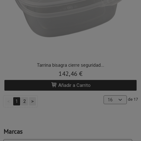
Tarrina bisagra cierre seguridad...
142,46 €
Añadir a Carrito
de 17
<
1
2
>
Marcas