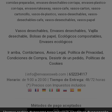
comidas-preparadas
envases-desechables-con-tapa
envases-plastico-
vasos-cafe
vasos-carton
vasos-
con-tapa
envases-takeaway
cartoncillo
vasos-desechables
vasos-
vasos-de-plastico
desechables-cafe
vasos-deseschables
vasos-papel
Vasos desechables
Envases desechables
Vajilla
desechable
Bolsas de papel
Ecológicos compostables
Envases ecológicos
Ir arriba
Contáctanos
Aviso Legal
Política de Privacidad
Condiciones de Compra
Desistir de un pedido
Políticas de
Cookies
| info@envasesweb.com |
652234117
Horario:
de 9:00 a 20:00 |
Tiempo de Entrega:
48/72 horas
(*) Precios con Impuestos incluidos
Métodos de pago aceptados