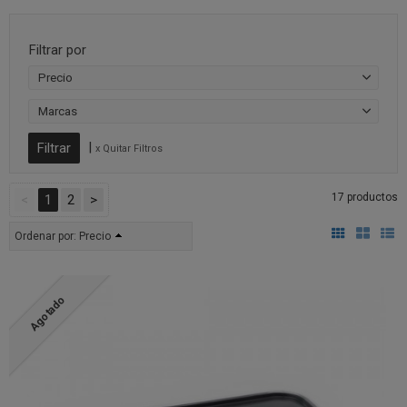
Filtrar por
Precio
Marcas
|
x Quitar Filtros
17 productos
<
1
2
>
Ordenar por:
Precio
Agotado