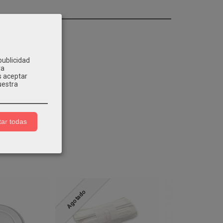
publicidad
ra
s aceptar
uestra
ar todas
Agotado