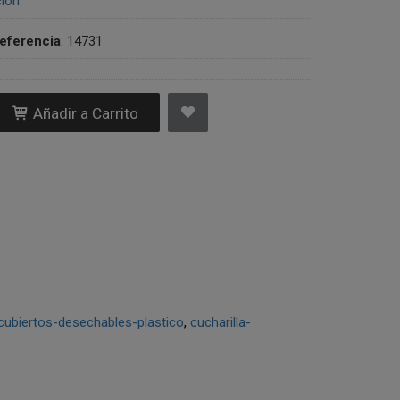
ción
eferencia
:
14731
Añadir a Carrito
cubiertos-desechables-plastico
cucharilla-