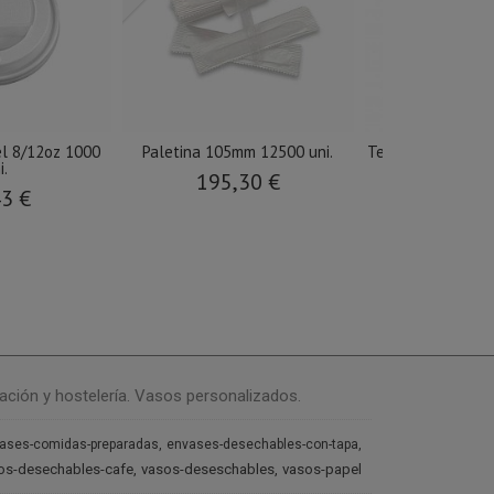
l 8/12oz 1000
Paletina 105mm 12500 uni.
Tenedor pincho 1
i.
195,30 €
68,2
43 €
ación y hostelería. Vasos personalizados.
ases-comidas-preparadas
envases-desechables-con-tapa
os-desechables-cafe
vasos-deseschables
vasos-papel