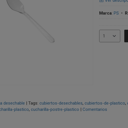
Ver descrip
Marca
:
PS
•
R
lla desechable
|
Tags:
cubiertos-desechables
cubiertos-de-plastico
harilla-plastico
cucharilla-postre-plastico
|
Comentarios