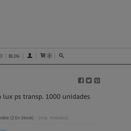
O
BLOG
0
a lux ps transp. 1000 unidades
nible
(2 En Stock)
-
(Imp. Incluidos)