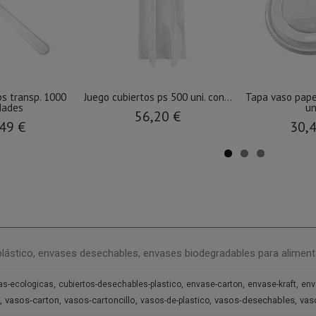
ps transp. 1000
Juego cubiertos ps 500 uni. con...
Tapa vaso pape
dades
un
56,20 €
49 €
30,
plástico, envases desechables, envases biodegradables para aliment
as-ecologicas
cubiertos-desechables-plastico
envase-carton
envase-kraft
env
vasos-carton
vasos-cartoncillo
vasos-desechables
vas
vasos-de-plastico