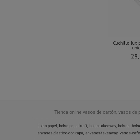
Cuchillo lux 
uni
28,
Tienda online vasos de cartón, vasos de 
bolsa-papel
bolsa-papel-kraft
bolsa-takeaway
bolsas
bols
vasos-cafe
envases-plastico-con-tapa
envases-takeaway