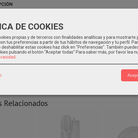
PCIÓN
 plástico
transparente de alta calidad fabricado en ps (poliestireno).
ICA DE COOKIES
stencia.
okies propias y de terceros con finalidades analíticas y para mostrarte 
on tus preferencias a partir de tus hábitos de navegación y tu perfil. Pa
tiene 10 paquetes de 100 unidades.
o deshabilitar estas cookies haz click en "Preferencias". También puede
okies pulsando el botón “Aceptar todas”
Para saber más, por favor lea n
nte: Deposítalo en el contenedor amarillo para su reciclaje.
rivacidad
.
s
Acept
s Relacionados