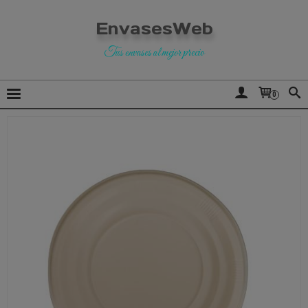
EnvasesWeb
Tus envases al mejor precio
0