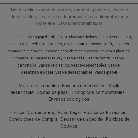
Tienda online vasos de cartón, vasos de plástico, envases
desechables, envases biodegradables para alimentación y
hostelería. Vasos personalizados.
bolsa-papel
bolsa-papel-kraft
bolsa-takeaway
bolsas
bolsas-ecologicas
cubiertos-desechables-plastico
envase-carton
envase-kraft
envases-
comidas-preparadas
envases-desechables-con-tapa
envases-plastico-
vasos-cafe
vasos-carton
vasos-
con-tapa
envases-takeaway
cartoncillo
vasos-desechables
vasos-
vasos-de-plastico
desechables-cafe
vasos-deseschables
vasos-papel
Vasos desechables
Envases desechables
Vajilla
desechable
Bolsas de papel
Ecológicos compostables
Envases ecológicos
Ir arriba
Contáctanos
Aviso Legal
Política de Privacidad
Condiciones de Compra
Desistir de un pedido
Políticas de
Cookies