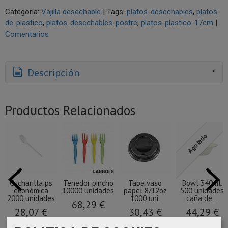
Categoría:
Vajilla desechable
|
Tags:
platos-desechables
platos-
de-plastico
platos-desechables-postre
platos-plastico-17cm
|
Comentarios
Descripción
Productos Relacionados
Agotado
Cucharilla ps
Tenedor pincho
Tapa vaso
Bowl 340ml.
económica
10000 unidades
papel 8/12oz
500 unidades
2000 unidades
1000 uni.
caña de...
68,29 €
28,07 €
30,43 €
44,29 €