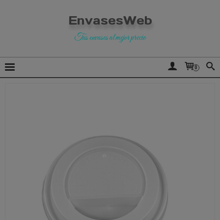
EnvasesWeb
Tus envases al mejor precio
0