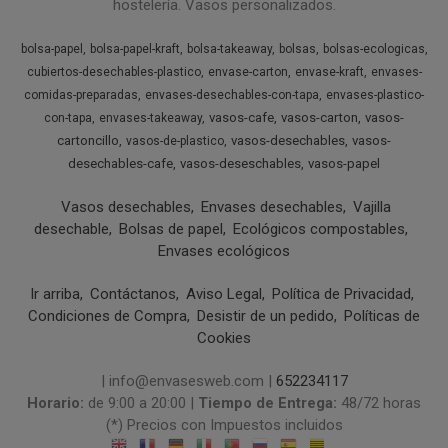
hostelería. Vasos personalizados.
bolsa-papel
bolsa-papel-kraft
bolsa-takeaway
bolsas
bolsas-ecologicas
cubiertos-desechables-plastico
envase-carton
envase-kraft
envases-
comidas-preparadas
envases-desechables-con-tapa
envases-plastico-
vasos-cafe
vasos-carton
vasos-
con-tapa
envases-takeaway
cartoncillo
vasos-desechables
vasos-
vasos-de-plastico
desechables-cafe
vasos-deseschables
vasos-papel
Vasos desechables
Envases desechables
Vajilla
desechable
Bolsas de papel
Ecológicos compostables
Envases ecológicos
Ir arriba
Contáctanos
Aviso Legal
Política de Privacidad
Condiciones de Compra
Desistir de un pedido
Políticas de
Cookies
| info@envasesweb.com |
652234117
Horario:
de 9:00 a 20:00 |
Tiempo de Entrega:
48/72 horas
(*) Precios con Impuestos incluidos