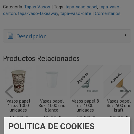
Categoría:
Tapas Vasos
|
Tags:
tapa-vaso papel
tapa-vaso-
carton
tapa-vaso-takeaway
tapa-vaso-cafe
|
Comentarios
Descripción
Productos Relacionados
Agotado
Agotado
Vasos papel
Vasos papel
Vasos papel 8
Vasos papel
12oz. 1000
8oz. 1000 uni.
oz. 1000
8oz. 500 uni.
unidades
blanco
unidades
kraft
61,77 €
43,57 €
43,57 €
57,05 €
POLITICA DE COOKIES