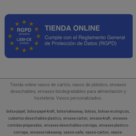
Tienda online vasos de cartón, vasos de plástico, envases
desechables, envases biodegradables para alimentación y
hostelería. Vasos personalizados.
bolsa-papel
bolsa-papel-kraft
bolsa-takeaway
bolsas
bolsas-ecologicas
cubiertos-desechables-plastico
envase-carton
envase-kraft
envases-
comidas-preparadas
envases-desechables-con-tapa
envases-plastico-
vasos-cafe
vasos-carton
vasos-
con-tapa
envases-takeaway