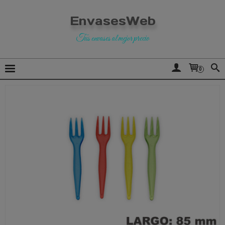
EnvasesWeb
Tus envases al mejor precio
0