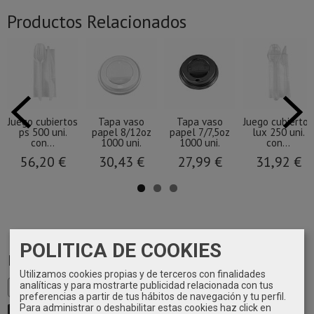
Productos Relacionados
Juego cubiertos
Tapa vaso
Tapa vaso
Juego cubiertos
ps 500 uni.
papel 8/12oz
papel 7/7,5oz
lux 250 uni.
con...
1000 uni.
1000 uni.
con...
56,20 €
30,43 €
27,99 €
31,92 €
POLITICA DE COOKIES
Marcas
Utilizamos cookies propias y de terceros con finalidades
analíticas y para mostrarte publicidad relacionada con tus
preferencias a partir de tus hábitos de navegación y tu perfil.
Para administrar o deshabilitar estas cookies haz click en