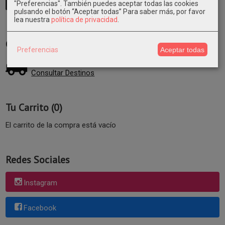
"Preferencias". También puedes aceptar todas las cookies
pulsando el botón “Aceptar todas”
Para saber más, por favor
lea nuestra
política de privacidad
.
Costes de Envío
Preferencias
Aceptar todas
GRATIS *
Consultar Destinos
Tu Carrito (0)
El carrito de la compra está vacío
Redes Sociales
Instagram
Facebook