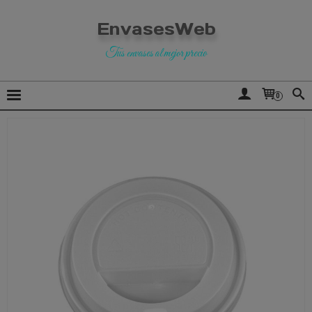
EnvasesWeb
Tus envases al mejor precio
0