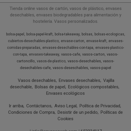
Tienda online vasos de cartón, vasos de plástico, envases
desechables, envases biodegradables para alimentación y
hostelería. Vasos personalizados.
bolsa-papel
bolsa-papel-kraft
bolsa-takeaway
bolsas
bolsas-ecologicas
cubiertos-desechables-plastico
envase-carton
envase-kraft
envases-
comidas-preparadas
envases-desechables-con-tapa
envases-plastico-
vasos-cafe
vasos-carton
vasos-
con-tapa
envases-takeaway
cartoncillo
vasos-desechables
vasos-
vasos-de-plastico
desechables-cafe
vasos-deseschables
vasos-papel
Vasos desechables
Envases desechables
Vajilla
desechable
Bolsas de papel
Ecológicos compostables
Envases ecológicos
Ir arriba
Contáctanos
Aviso Legal
Política de Privacidad
Condiciones de Compra
Desistir de un pedido
Políticas de
Cookies