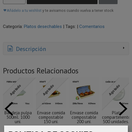
Añádelo a tu wishlist
y te avisamos cuando vuelva a tener stock
Categoría:
Platos desechables
|
Tags:
|
Comentarios
Descripción
Productos Relacionados
Agotado
Agotado
Agotado
Bandeja pulpa
Envase comida
Envase comida
Plato
500ml. 1000
compostable
compostable
compartimento
uni.
150 uni.
200 uni.
500 unidades...
95,47 €
54,98 €
64,09 €
76,51 €