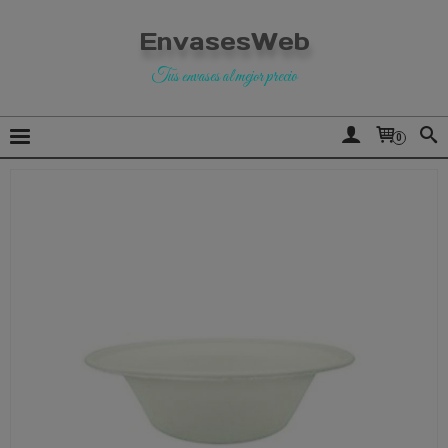
EnvasesWeb
Tus envases al mejor precio
0