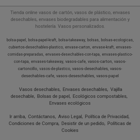
Tienda online vasos de cartón, vasos de plástico, envases
desechables, envases biodegradables para alimentación y
hostelería. Vasos personalizados.
bolsa-papel
bolsa-papel-kraft
bolsa-takeaway
bolsas
bolsas-ecologicas
cubiertos-desechables-plastico
envase-carton
envase-kraft
envases-
comidas-preparadas
envases-desechables-con-tapa
envases-plastico-
vasos-cafe
vasos-carton
vasos-
con-tapa
envases-takeaway
cartoncillo
vasos-desechables
vasos-
vasos-de-plastico
desechables-cafe
vasos-deseschables
vasos-papel
Vasos desechables
Envases desechables
Vajilla
desechable
Bolsas de papel
Ecológicos compostables
Envases ecológicos
Ir arriba
Contáctanos
Aviso Legal
Política de Privacidad
Condiciones de Compra
Desistir de un pedido
Políticas de
Cookies