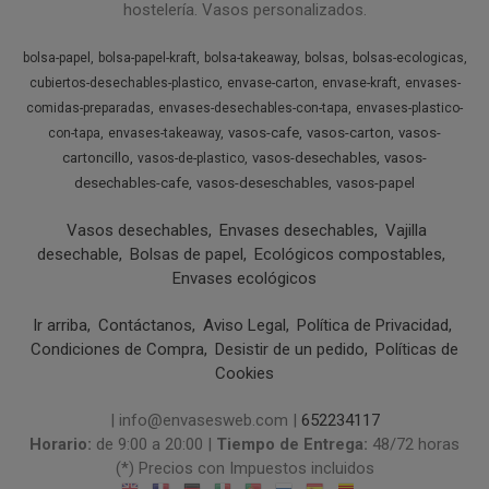
hostelería. Vasos personalizados.
bolsa-papel
bolsa-papel-kraft
bolsa-takeaway
bolsas
bolsas-ecologicas
cubiertos-desechables-plastico
envase-carton
envase-kraft
envases-
comidas-preparadas
envases-desechables-con-tapa
envases-plastico-
vasos-cafe
vasos-carton
vasos-
con-tapa
envases-takeaway
cartoncillo
vasos-desechables
vasos-
vasos-de-plastico
desechables-cafe
vasos-deseschables
vasos-papel
Vasos desechables
Envases desechables
Vajilla
desechable
Bolsas de papel
Ecológicos compostables
Envases ecológicos
Ir arriba
Contáctanos
Aviso Legal
Política de Privacidad
Condiciones de Compra
Desistir de un pedido
Políticas de
Cookies
| info@envasesweb.com |
652234117
Horario:
de 9:00 a 20:00 |
Tiempo de Entrega:
48/72 horas
(*) Precios con Impuestos incluidos