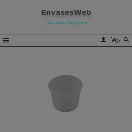
EnvasesWeb
Tus envases al mejor precio
0