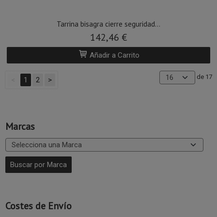
Tarrina bisagra cierre seguridad...
142,46 €
Añadir a Carrito
de 17
<
1
2
>
Marcas
Costes de Envío