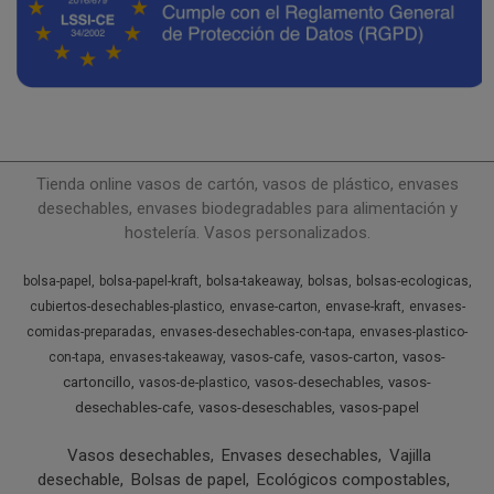
Tienda online vasos de cartón, vasos de plástico, envases
desechables, envases biodegradables para alimentación y
hostelería. Vasos personalizados.
bolsa-papel
bolsa-papel-kraft
bolsa-takeaway
bolsas
bolsas-ecologicas
cubiertos-desechables-plastico
envase-carton
envase-kraft
envases-
comidas-preparadas
envases-desechables-con-tapa
envases-plastico-
vasos-cafe
vasos-carton
vasos-
con-tapa
envases-takeaway
cartoncillo
vasos-desechables
vasos-
vasos-de-plastico
desechables-cafe
vasos-deseschables
vasos-papel
Vasos desechables
Envases desechables
Vajilla
desechable
Bolsas de papel
Ecológicos compostables