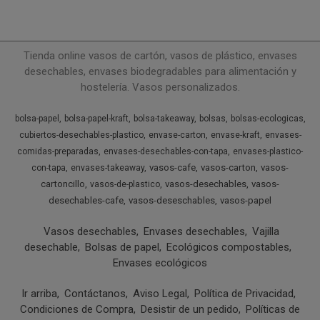
Tienda online vasos de cartón, vasos de plástico, envases
desechables, envases biodegradables para alimentación y
hostelería. Vasos personalizados.
bolsa-papel
bolsa-papel-kraft
bolsa-takeaway
bolsas
bolsas-ecologicas
cubiertos-desechables-plastico
envase-carton
envase-kraft
envases-
comidas-preparadas
envases-desechables-con-tapa
envases-plastico-
vasos-cafe
vasos-carton
vasos-
con-tapa
envases-takeaway
cartoncillo
vasos-desechables
vasos-
vasos-de-plastico
desechables-cafe
vasos-deseschables
vasos-papel
Vasos desechables
Envases desechables
Vajilla
desechable
Bolsas de papel
Ecológicos compostables
Envases ecológicos
Ir arriba
Contáctanos
Aviso Legal
Política de Privacidad
Condiciones de Compra
Desistir de un pedido
Políticas de