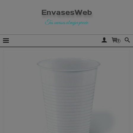
EnvasesWeb
Tus envases al mejor precio
0