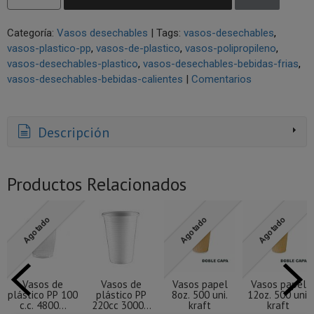
Categoría:
Vasos desechables
|
Tags:
vasos-desechables
vasos-plastico-pp
vasos-de-plastico
vasos-polipropileno
vasos-desechables-plastico
vasos-desechables-bebidas-frias
vasos-desechables-bebidas-calientes
|
Comentarios
Descripción
Productos Relacionados
Agotado
Agotado
Agotado
Vasos de
Vasos de
Vasos papel
Vasos papel
plástico PP 100
plástico PP
8oz. 500 uni.
12oz. 500 uni.
c.c. 4800...
220cc 3000...
kraft
kraft