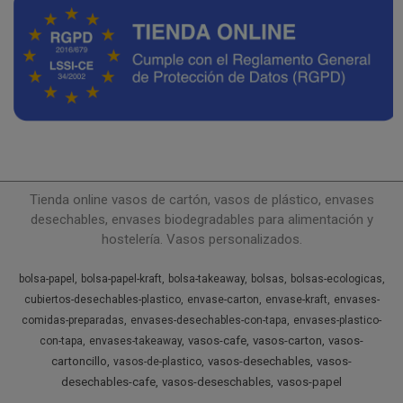
Tienda online vasos de cartón, vasos de plástico, envases
desechables, envases biodegradables para alimentación y
hostelería. Vasos personalizados.
bolsa-papel
bolsa-papel-kraft
bolsa-takeaway
bolsas
bolsas-ecologicas
cubiertos-desechables-plastico
envase-carton
envase-kraft
envases-
comidas-preparadas
envases-desechables-con-tapa
envases-plastico-
vasos-cafe
vasos-carton
vasos-
con-tapa
envases-takeaway
cartoncillo
vasos-desechables
vasos-
vasos-de-plastico
desechables-cafe
vasos-deseschables
vasos-papel