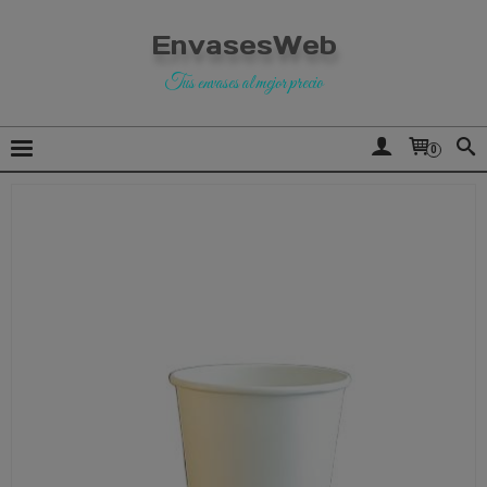
EnvasesWeb
Tus envases al mejor precio
0