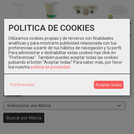
POLITICA DE COOKIES
Vasos papel
Vasos
Bandeja
Tapa vaso
6oz. 1000 uni.
compostables
portavasos 480
compostable
Utilizamos cookies propias y de terceros con finalidades
blanco
7,5oz 1000
unidades
8/10oz 1000...
analíticas y para mostrarte publicidad relacionada con tus
uni....
29,93 €
52,95 €
72,65 €
preferencias a partir de tus hábitos de navegación y tu perfil.
41,56 €
Para administrar o deshabilitar estas cookies haz click en
"Preferencias". También puedes aceptar todas las cookies
pulsando el botón “Aceptar todas”
Para saber más, por favor
lea nuestra
política de privacidad
.
Preferencias
Aceptar todas
Marcas