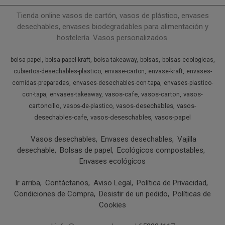
Tienda online vasos de cartón, vasos de plástico, envases
desechables, envases biodegradables para alimentación y
hostelería. Vasos personalizados.
bolsa-papel
bolsa-papel-kraft
bolsa-takeaway
bolsas
bolsas-ecologicas
cubiertos-desechables-plastico
envase-carton
envase-kraft
envases-
comidas-preparadas
envases-desechables-con-tapa
envases-plastico-
vasos-cafe
vasos-carton
vasos-
con-tapa
envases-takeaway
cartoncillo
vasos-desechables
vasos-
vasos-de-plastico
desechables-cafe
vasos-deseschables
vasos-papel
Vasos desechables
Envases desechables
Vajilla
desechable
Bolsas de papel
Ecológicos compostables
Envases ecológicos
Ir arriba
Contáctanos
Aviso Legal
Política de Privacidad
Condiciones de Compra
Desistir de un pedido
Políticas de
Cookies