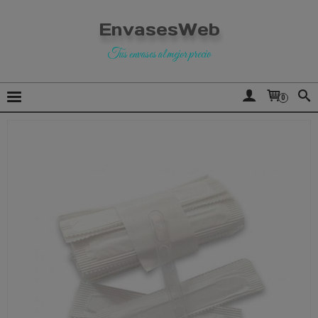
EnvasesWeb
Tus envases al mejor precio
0