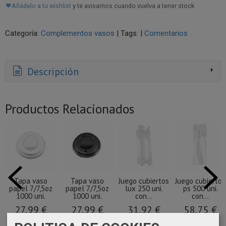
Añádelo a tu wishlist
y te avisamos cuando vuelva a tener stock
Categoría:
Complementos vasos
|
Tags:
|
Comentarios
Descripción
Productos Relacionados
Tapa vaso
Tapa vaso
Juego cubiertos
Juego cubiertos
papel 7/7,5oz
papel 7/7,5oz
lux 250 uni.
ps 500 uni.
1000 uni.
1000 uni.
con...
con...
27,99 €
27,99 €
31,92 €
58,75 €