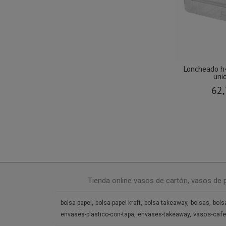
Loncheado h
uni
62,
Tienda online vasos de cartón, vasos de 
bolsa-papel
bolsa-papel-kraft
bolsa-takeaway
bolsas
bols
vasos-cafe
envases-plastico-con-tapa
envases-takeaway