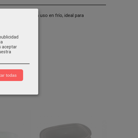
 incorporada para uso en frío, ideal para
publicidad
ra
s aceptar
uestra
ar todas