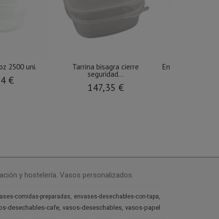
oz 2500 uni.
Tarrina bisagra cierre
Envase cartón Ta
seguridad...
200..
74 €
147,35 €
53,2
ación y hostelería. Vasos personalizados.
ases-comidas-preparadas
envases-desechables-con-tapa
os-desechables-cafe
vasos-deseschables
vasos-papel