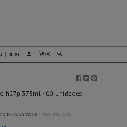
O
BLOG
0
o h27p 375ml 400 unidades
nible
(770 En Stock)
-
(Imp. Incluidos)