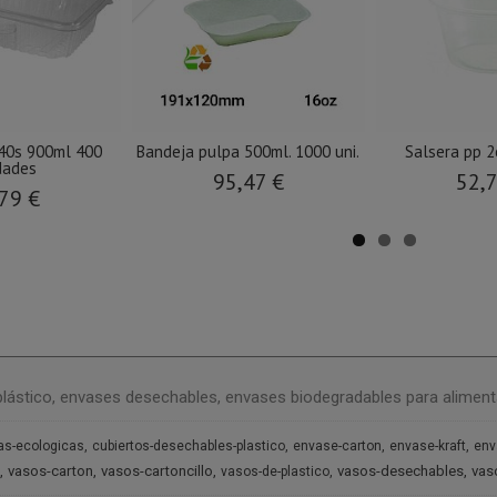
40s 900ml 400
Bandeja pulpa 500ml. 1000 uni.
Salsera pp 2
dades
95,47 €
52,
79 €
plástico, envases desechables, envases biodegradables para aliment
as-ecologicas
cubiertos-desechables-plastico
envase-carton
envase-kraft
env
vasos-carton
vasos-cartoncillo
vasos-desechables
vas
vasos-de-plastico