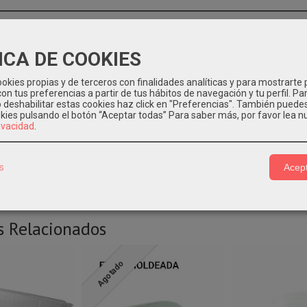
ncheado
850 h27p 375ml pet caja 400 unidades transparente con tapa
utidos, charcuterias, quesos, comidas para llevar/take away.
ICA DE COOKIES
90x145x28 mm (largo, ancho, alto)
okies propias y de terceros con finalidades analíticas y para mostrarte 
on tus preferencias a partir de tus hábitos de navegación y tu perfil. Pa
encia. No usar en microondas.
o deshabilitar estas cookies haz click en "Preferencias". También puede
okies pulsando el botón “Aceptar todas”
Para saber más, por favor lea n
tiene 8 paquetes de 50 unidades.
rivacidad
.
nte: Deposítalo en el contenedor amarillo para su reciclaje.
s
Acept
s Relacionados
Agotado