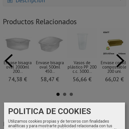
Descripción
Productos Relacionados
Envase bisagra
Envase bisagra
Vasos de
Envase comida
oval 2000ml
oval 500ml
plástico PP 200
compostable
200...
450...
c.c. 3000...
200 uni.
74,38 €
58,47 €
56,66 €
66,02 €
POLITICA DE COOKIES
Utilizamos cookies propias y de terceros con finalidades
Marcas
analíticas y para mostrarte publicidad relacionada con tus