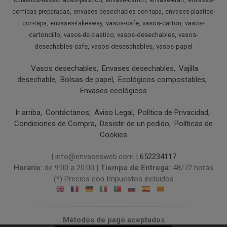
cubiertos-desechables-plastico
envase-carton
envase-kraft
envases-
comidas-preparadas
envases-desechables-con-tapa
envases-plastico-
vasos-cafe
vasos-carton
vasos-
con-tapa
envases-takeaway
cartoncillo
vasos-desechables
vasos-
vasos-de-plastico
desechables-cafe
vasos-deseschables
vasos-papel
Vasos desechables
Envases desechables
Vajilla
desechable
Bolsas de papel
Ecológicos compostables
Envases ecológicos
Ir arriba
Contáctanos
Aviso Legal
Política de Privacidad
Condiciones de Compra
Desistir de un pedido
Políticas de
Cookies
| info@envasesweb.com |
652234117
Horario:
de 9:00 a 20:00 |
Tiempo de Entrega:
48/72 horas
(*) Precios con Impuestos incluidos
Métodos de pago aceptados