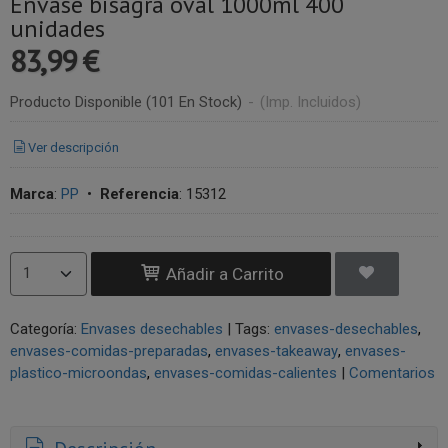
Envase bisagra oval 1000ml 400
unidades
83,99 €
Producto Disponible
(101 En Stock)
-
(Imp. Incluidos)
Ver descripción
Marca
:
PP
•
Referencia
:
15312
Añadir a Carrito
Categoría:
Envases desechables
|
Tags:
envases-desechables
envases-comidas-preparadas
envases-takeaway
envases-
plastico-microondas
envases-comidas-calientes
|
Comentarios