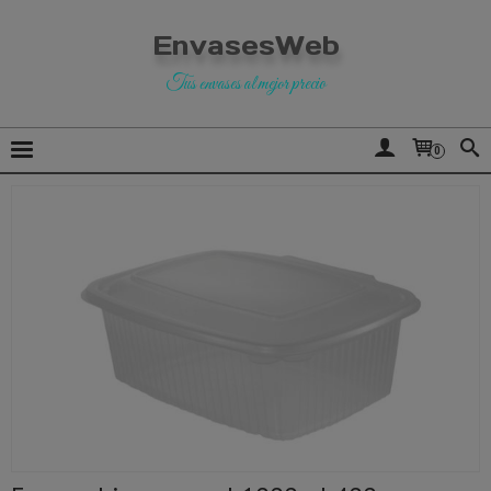
EnvasesWeb
Tus envases al mejor precio
0