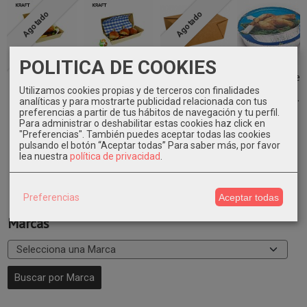
Agotado
Agotado
POLITICA DE COOKIES
Envase comida
Envase comida
Envase cartón
Tapa envase
compostable
compostable
Takeaway
aluminio
Utilizamos cookies propias y de terceros con finalidades
150 uni.
200 uni.
Kraft 160...
1400/935ml.
analíticas y para mostrarte publicidad relacionada con tus
500...
preferencias a partir de tus hábitos de navegación y tu perfil.
54,98 €
64,09 €
56,93 €
35,31 €
Para administrar o deshabilitar estas cookies haz click en
"Preferencias". También puedes aceptar todas las cookies
pulsando el botón “Aceptar todas”
Para saber más, por favor
lea nuestra
política de privacidad
.
Preferencias
Aceptar todas
Marcas