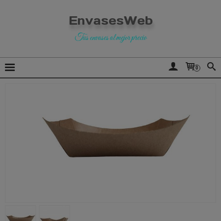
EnvasesWeb
Tus envases al mejor precio
0