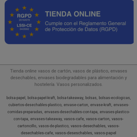
Tienda online vasos de cartón, vasos de plástico, envases
desechables, envases biodegradables para alimentación y
hostelería. Vasos personalizados.
bolsa-papel
bolsa-papel-kraft
bolsa-takeaway
bolsas
bolsas-ecologicas
cubiertos-desechables-plastico
envase-carton
envase-kraft
envases-
comidas-preparadas
envases-desechables-con-tapa
envases-plastico-
vasos-cafe
vasos-carton
vasos-
con-tapa
envases-takeaway
cartoncillo
vasos-desechables
vasos-
vasos-de-plastico
desechables-cafe
vasos-deseschables
vasos-papel