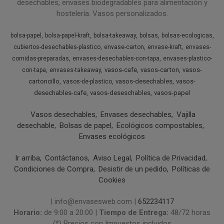
desechables, envases biodegradables para alimentación y
hostelería. Vasos personalizados.
bolsa-papel
bolsa-papel-kraft
bolsa-takeaway
bolsas
bolsas-ecologicas
cubiertos-desechables-plastico
envase-carton
envase-kraft
envases-
comidas-preparadas
envases-desechables-con-tapa
envases-plastico-
vasos-cafe
vasos-carton
vasos-
con-tapa
envases-takeaway
cartoncillo
vasos-desechables
vasos-
vasos-de-plastico
desechables-cafe
vasos-deseschables
vasos-papel
Vasos desechables
Envases desechables
Vajilla
desechable
Bolsas de papel
Ecológicos compostables
Envases ecológicos
Ir arriba
Contáctanos
Aviso Legal
Política de Privacidad
Condiciones de Compra
Desistir de un pedido
Políticas de
Cookies
| info@envasesweb.com |
652234117
Horario:
de 9:00 a 20:00 |
Tiempo de Entrega:
48/72 horas
(*) Precios con Impuestos incluidos