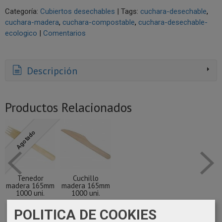
Categoría:
Cubiertos desechables
|
Tags:
cuchara-desechable
cuchara-madera
cuchara-compostable
cuchara-desechable-
ecologico
|
Comentarios
Descripción
Productos Relacionados
Agotado
Tenedor
Cuchillo
madera 165mm
madera 165mm
1000 uni.
1000 uni.
39,08 €
32,62 €
POLITICA DE COOKIES