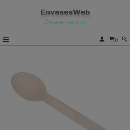
EnvasesWeb
Tus envases al mejor precio
0