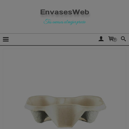
EnvasesWeb
Tus envases al mejor precio
0