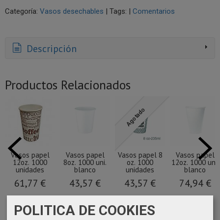
Categoría:
Vasos desechables
|
Tags:
|
Comentarios
Descripción
Productos Relacionados
Agotado
Vasos papel
Vasos papel
Vasos papel 8
Vasos papel
12oz. 1000
8oz. 1000 uni.
oz. 1000
12oz. 1000 uni.
unidades
blanco
unidades
blanco
61,77 €
43,57 €
43,57 €
74,94 €
POLITICA DE COOKIES