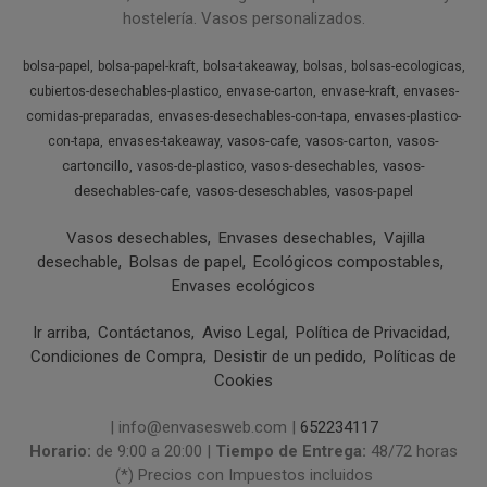
hostelería. Vasos personalizados.
bolsa-papel
bolsa-papel-kraft
bolsa-takeaway
bolsas
bolsas-ecologicas
cubiertos-desechables-plastico
envase-carton
envase-kraft
envases-
comidas-preparadas
envases-desechables-con-tapa
envases-plastico-
vasos-cafe
vasos-carton
vasos-
con-tapa
envases-takeaway
cartoncillo
vasos-desechables
vasos-
vasos-de-plastico
desechables-cafe
vasos-deseschables
vasos-papel
Vasos desechables
Envases desechables
Vajilla
desechable
Bolsas de papel
Ecológicos compostables
Envases ecológicos
Ir arriba
Contáctanos
Aviso Legal
Política de Privacidad
Condiciones de Compra
Desistir de un pedido
Políticas de
Cookies
| info@envasesweb.com |
652234117
Horario:
de 9:00 a 20:00 |
Tiempo de Entrega:
48/72 horas
(*) Precios con Impuestos incluidos