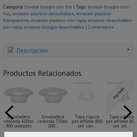
Categoría:
Envase bisagra uso frío
|
Tags:
envase-bisagra-uso-
frio
envases-plastico-desechables
envases-plastico-
transparente
envases-plastico-con-tapa
envases-desechables-
con-tapa
envases-bisagra-desechables
|
Comentarios
Descripción
Productos Relacionados
Agotado
Ensaladera
Ensaladera
Tapa cúpula
Tapa cúpula
redonda 600ml
redonda 750ml
pet ø95mm 800
pet ø95mm 800
400 unidades
300...
uni. con...
uni. sin...
76,47 €
67,09 €
33,57 €
33,57 €