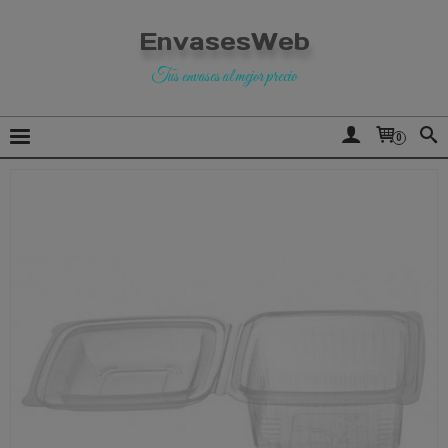
EnvasesWeb
Tus envases al mejor precio
0