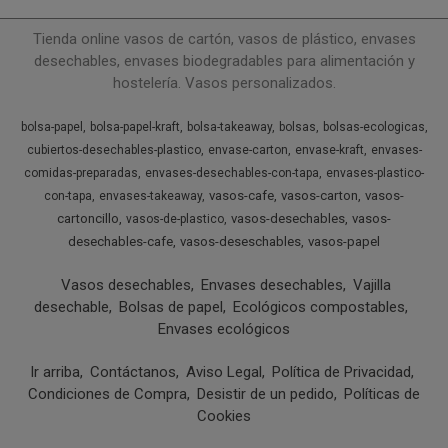
Tienda online vasos de cartón, vasos de plástico, envases
desechables, envases biodegradables para alimentación y
hostelería. Vasos personalizados.
bolsa-papel
bolsa-papel-kraft
bolsa-takeaway
bolsas
bolsas-ecologicas
cubiertos-desechables-plastico
envase-carton
envase-kraft
envases-
comidas-preparadas
envases-desechables-con-tapa
envases-plastico-
vasos-cafe
vasos-carton
vasos-
con-tapa
envases-takeaway
cartoncillo
vasos-desechables
vasos-
vasos-de-plastico
desechables-cafe
vasos-deseschables
vasos-papel
Vasos desechables
Envases desechables
Vajilla
desechable
Bolsas de papel
Ecológicos compostables
Envases ecológicos
Ir arriba
Contáctanos
Aviso Legal
Política de Privacidad
Condiciones de Compra
Desistir de un pedido
Políticas de
Cookies