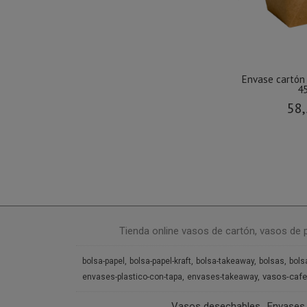
Envase cartón
45
58,
Tienda online vasos de cartón, vasos de 
bolsa-papel
bolsa-papel-kraft
bolsa-takeaway
bolsas
bols
vasos-cafe
envases-plastico-con-tapa
envases-takeaway
Vasos desechables
Envases