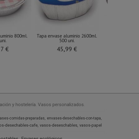
uminio 800ml.
Tapa envase aluminio 2600ml.
Tapa bol cartó
uni.
500 uni.
unida
27 €
45,99 €
53,5
ación y hostelería. Vasos personalizados.
ases-comidas-preparadas
envases-desechables-con-tapa
os-desechables-cafe
vasos-deseschables
vasos-papel
ostables
Envases ecológicos