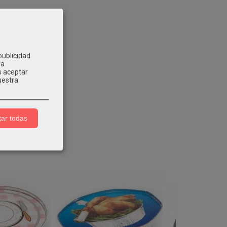
publicidad
ra
s aceptar
uestra
ar todas