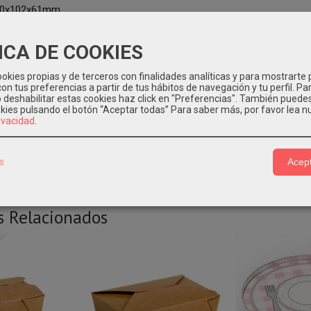
40x102x61mm
900ml
ICA DE COOKIES
tiene: 450 unidades
okies propias y de terceros con finalidades analíticas y para mostrarte 
on tus preferencias a partir de tus hábitos de navegación y tu perfil. Pa
o deshabilitar estas cookies haz click en "Preferencias". También puede
nte: Deposítalo en el contenedor azul para su reciclaje.
okies pulsando el botón “Aceptar todas”
Para saber más, por favor lea n
rivacidad
.
s
Acept
s Relacionados