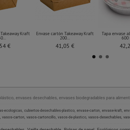
 Takeaway Kraft
Envase cartón Takeaway Kraft
Tapa envase al
0...
200...
600 
54 €
41,05 €
42,
plástico, envases desechables, envases biodegradables para aliment
as-ecologicas
cubiertos-desechables-plastico
envase-carton
envase-kraft
env
vasos-carton
vasos-cartoncillo
vasos-desechables
vas
vasos-de-plastico
 desechables
Vajilla desechable
Bolsas de papel
Ecológicos comp