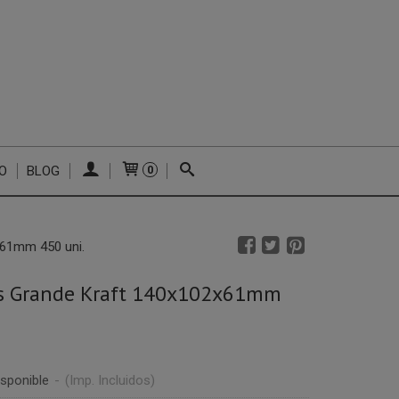
O
BLOG
0
x61mm 450 uni.
tos Grande Kraft 140x102x61mm
sponible
-
(Imp. Incluidos)