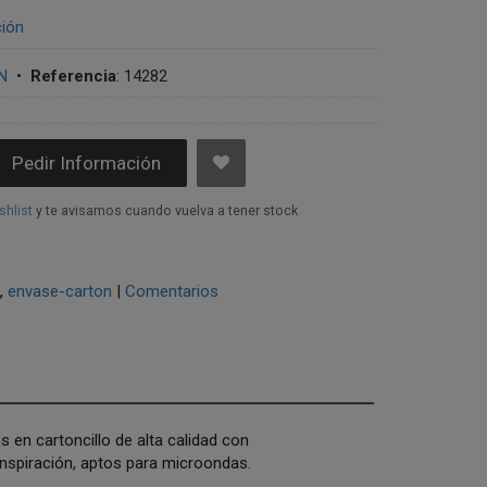
ción
N
•
Referencia
:
14282
Pedir Información
shlist
y te avisamos cuando vuelva a tener stock
envase-carton
|
Comentarios
os en cartoncillo de alta calidad con
anspiración, aptos para microondas.