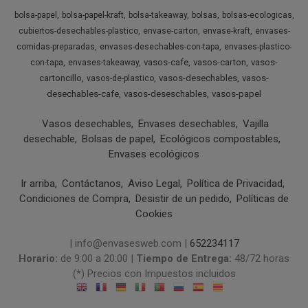
bolsa-papel
bolsa-papel-kraft
bolsa-takeaway
bolsas
bolsas-ecologicas
cubiertos-desechables-plastico
envase-carton
envase-kraft
envases-
comidas-preparadas
envases-desechables-con-tapa
envases-plastico-
vasos-cafe
vasos-carton
vasos-
con-tapa
envases-takeaway
cartoncillo
vasos-desechables
vasos-
vasos-de-plastico
desechables-cafe
vasos-deseschables
vasos-papel
Vasos desechables
Envases desechables
Vajilla
desechable
Bolsas de papel
Ecológicos compostables
Envases ecológicos
Ir arriba
Contáctanos
Aviso Legal
Política de Privacidad
Condiciones de Compra
Desistir de un pedido
Políticas de
Cookies
| info@envasesweb.com |
652234117
Horario:
de 9:00 a 20:00 |
Tiempo de Entrega:
48/72 horas
(*) Precios con Impuestos incluidos