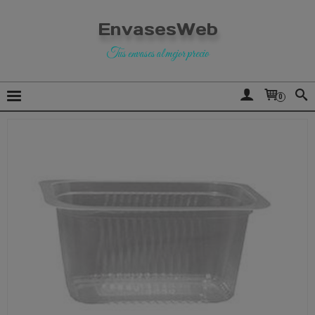
EnvasesWeb
Tus envases al mejor precio
0