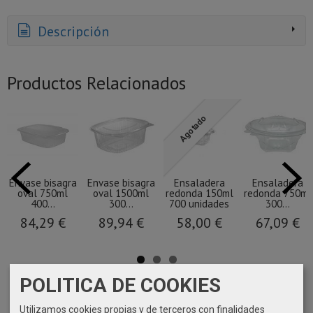
Descripción
Productos Relacionados
Agotado
Envase bisagra
Envase bisagra
Ensaladera
Ensaladera
oval 750ml
oval 1500ml
redonda 150ml
redonda 750ml
400...
300...
700 unidades
300...
84,29 €
89,94 €
58,00 €
67,09 €
POLITICA DE COOKIES
Utilizamos cookies propias y de terceros con finalidades