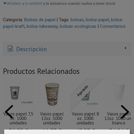
Añádelo a tu wishlist
y te avisamos cuando vuelva a tener stock
Categoría:
Bolsas de papel
|
Tags:
bolsas
bolsa-papel
bolsa-
papel-kraft
bolsa-takeaway
bolsas-ecologicas
|
Comentarios
Descripción
Productos Relacionados
Agotado
Vasos papel 7,5
Vasos papel
Vasos papel 8
Vasos papel
oz. 1000
12oz. 1000
oz. 1000
12oz. 1000 uni.
unidades
unidades
unidades
blanco
36,32 €
61,77 €
43,57 €
74,94 €