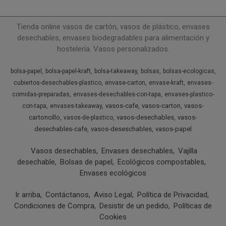
Tienda online vasos de cartón, vasos de plástico, envases
desechables, envases biodegradables para alimentación y
hostelería. Vasos personalizados.
bolsa-papel
bolsa-papel-kraft
bolsa-takeaway
bolsas
bolsas-ecologicas
cubiertos-desechables-plastico
envase-carton
envase-kraft
envases-
comidas-preparadas
envases-desechables-con-tapa
envases-plastico-
vasos-cafe
vasos-carton
vasos-
con-tapa
envases-takeaway
cartoncillo
vasos-desechables
vasos-
vasos-de-plastico
desechables-cafe
vasos-deseschables
vasos-papel
Vasos desechables
Envases desechables
Vajilla
desechable
Bolsas de papel
Ecológicos compostables
Envases ecológicos
Ir arriba
Contáctanos
Aviso Legal
Política de Privacidad
Condiciones de Compra
Desistir de un pedido
Políticas de
Cookies