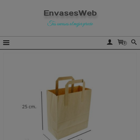
EnvasesWeb
Tus envases al mejor precio
0