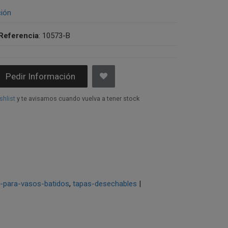
ción
Referencia
:
10573-B
Pedir Información
shlist
y te avisamos cuando vuelva a tener stock
-para-vasos-batidos
tapas-desechables
|