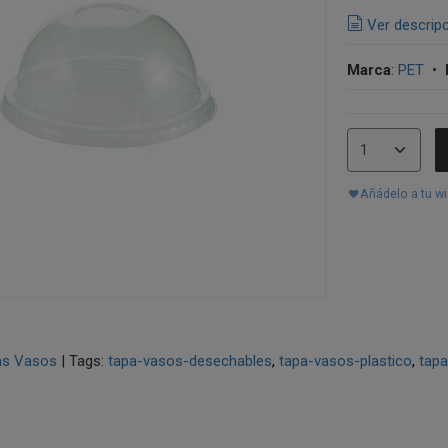
Ver descrip
Marca
:
PET
•
Añádelo a tu wi
as Vasos
|
Tags:
tapa-vasos-desechables
tapa-vasos-plastico
tapa