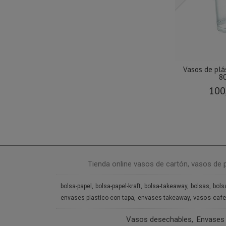
Vasos de plá
80
100
Tienda online vasos de cartón, vasos de 
bolsa-papel
bolsa-papel-kraft
bolsa-takeaway
bolsas
bols
vasos-cafe
envases-plastico-con-tapa
envases-takeaway
Vasos desechables
Envases