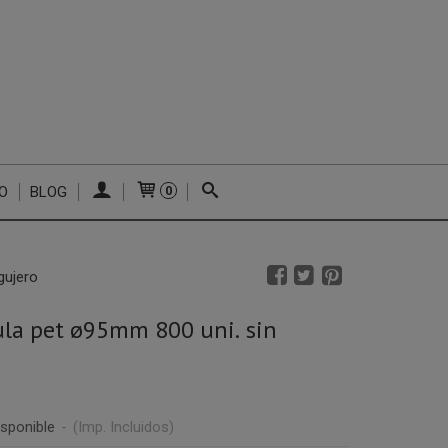
O
BLOG
0
gujero
la pet ø95mm 800 uni. sin
sponible
-
(Imp. Incluidos)