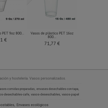
o PET 9oz 800...
Vasos de plástico PET 16oz
800...
61 €
71,77 €
ación y hostelería. Vasos personalizados.
ases-comidas-preparadas
envases-desechables-con-tapa
os-desechables-cafe
vasos-deseschables
vasos-papel
ostables
Envases ecológicos