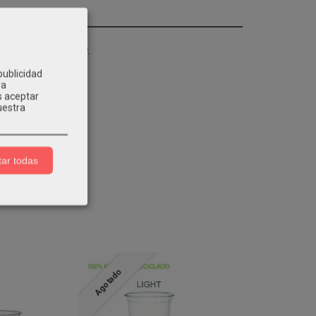
deal para take away.
publicidad
ra
s aceptar
uestra
ar todas
Agotado