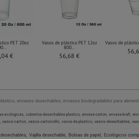
stico PET 20oz
Vasos de plástico PET 12oz
Vasos de plástic
0...
800...
56,
,04 €
56,68 €
plástico, envases desechables, envases biodegradables para aliment
as-ecologicas
cubiertos-desechables-plastico
envase-carton
envase-kraft
env
vasos-carton
vasos-cartoncillo
vasos-desechables
vas
vasos-de-plastico
 desechables
Vajilla desechable
Bolsas de papel
Ecológicos comp