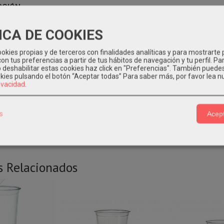
PCIÓN
ICA DE COOKIES
a sin agujero
de plástico pet para vaso de ø 95mm. transparente, i
okies propias y de terceros con finalidades analíticas y para mostrarte 
 de pet de 9/12/16 y 20oz
on tus preferencias a partir de tus hábitos de navegación y tu perfil. Pa
o deshabilitar estas cookies haz click en "Preferencias". También puede
ntiene 8 paquetes de 100 unidades
okies pulsando el botón “Aceptar todas”
Para saber más, por favor lea n
rivacidad
.
nte: Deposítalo en el contenedor amarillo para su reciclaje.
s
Acept
s Relacionados