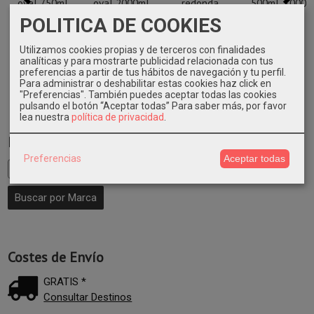
oval 750ml
oval 2000ml
redonda
500ml. 1000
400...
300...
1000ml 400...
uni.
POLITICA DE COOKIES
84,29 €
108,93 €
84,48 €
95,47 €
Utilizamos cookies propias y de terceros con finalidades
analíticas y para mostrarte publicidad relacionada con tus
preferencias a partir de tus hábitos de navegación y tu perfil.
Para administrar o deshabilitar estas cookies haz click en
"Preferencias". También puedes aceptar todas las cookies
pulsando el botón “Aceptar todas”
Para saber más, por favor
lea nuestra
política de privacidad
.
Marcas
Preferencias
Aceptar todas
Costes de Envío
GRATIS *
Consultar Destinos