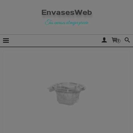
EnvasesWeb
Tus envases al mejor precio
0