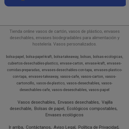
Tienda online vasos de cartón, vasos de plástico, envases
desechables, envases biodegradables para alimentación y
hostelería. Vasos personalizados.
bolsa-papel
bolsa-papel-kraft
bolsa-takeaway
bolsas
bolsas-ecologicas
cubiertos-desechables-plastico
envase-carton
envase-kraft
envases-
comidas-preparadas
envases-desechables-con-tapa
envases-plastico-
vasos-cafe
vasos-carton
vasos-
con-tapa
envases-takeaway
cartoncillo
vasos-desechables
vasos-
vasos-de-plastico
desechables-cafe
vasos-deseschables
vasos-papel
Vasos desechables
Envases desechables
Vajilla
desechable
Bolsas de papel
Ecológicos compostables
Envases ecológicos
Ir arriba
Contáctanos
Aviso Legal
Política de Privacidad